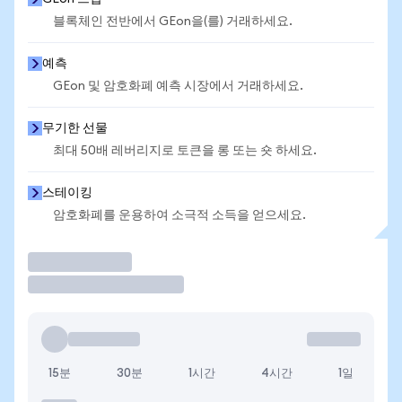
블록체인 전반에서 GEon을(를) 거래하세요.
예측
GEon 및 암호화폐 예측 시장에서 거래하세요.
무기한 선물
최대 50배 레버리지로 토큰을 롱 또는 숏 하세요.
스테이킹
암호화폐를 운용하여 소극적 소득을 얻으세요.
거래
15분
30분
1시간
4시간
1일