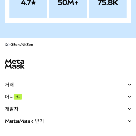
4.7
50M+
75.8K
GEon/NKEon
MetaMask 사이트 바닥글
거래
스왑
머니
신규
예측 시장
신규
매수
개발자
무기한 선물
신규
카드
문서 보기
MetaMask 받기
실물자산
mUSD
신규
대시보드
Transaction Shield
수익 창출