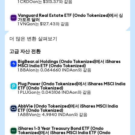
1 CRDOon는 $313.37와 같음
Vanguard Real Estate ETF (Ondo Tokenized)에서 싱
가포르 달러
1 VNQon는 $127.43와 같음
더 많은 변환 살펴보기
고급 자산 전환
BigBear.ai Holdings (Ondo Tokenized)에서 iShares
MSCI India ETF (Ondo Tokenized)
1 BBAIon는 0.064660 INDAon와 같음
Plug Power (Ondo Tokenized)에서 iShares MSCI India
ETF (Ondo Tokenized)
1 PLUGon는 0.043106 INDAon와 같음
AbbVie (Ondo Tokenized)에서 iShares MSCI India
ETF (Ondo Tokenized)
1 ABBVon는 4.9840 INDAon와 같음
iShares 1-3 Year Treasury Bond ETF (Ondo
Tokenized)에서 iShares MSCI India ETF (Ondo