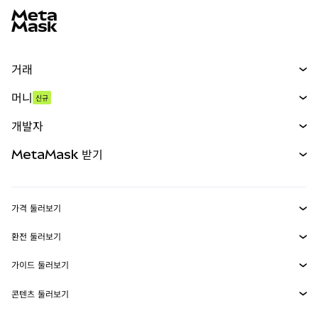
거래
스왑
머니
신규
예측 시장
신규
매수
개발자
무기한 선물
신규
카드
문서 보기
MetaMask 받기
실물자산
mUSD
신규
대시보드
Transaction Shield
수익 창출
Smart Accounts Kit
에이전트 지갑
신규
가격 둘러보기
임베디드 지갑
Snaps
비트코인 가격
환전 둘러보기
MetaMask Connect
이더리움 가격
보상
신규
BTC를 USD로 환전
솔라나 가격
가이드 둘러보기
Snaps
보안
ETH를 USD로 환전
BTC 매수
시바이누 가격
USDT를 INR로 환전
콘텐츠 둘러보기
웹3 서비스
고객 지원
ETH 매수
페페 가격
비트코인 지갑
BTC를 USDT로 환전