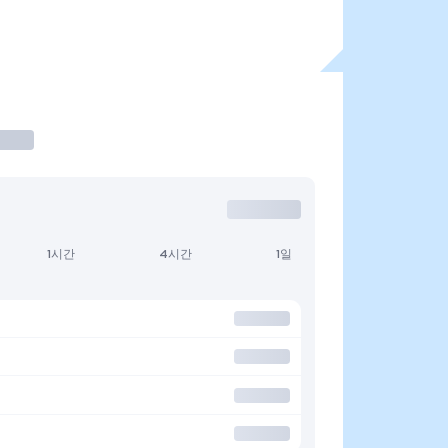
1시간
4시간
1일