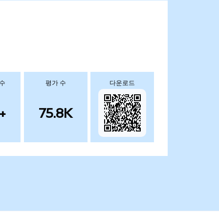
 수
평가 수
다운로드
+
75.8K