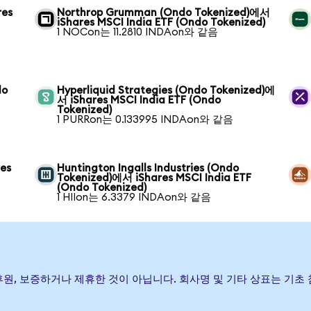
res
Northrop Grumman (Ondo Tokenized)에서
iShares MSCI India ETF (Ondo Tokenized)
1 NOCon는 11.2810 INDAon와 같음
do
Hyperliquid Strategies (Ondo Tokenized)에
서 iShares MSCI India ETF (Ondo
Tokenized)
1 PURRon는 0.133995 INDAon와 같음
res
Huntington Ingalls Industries (Ondo
Tokenized)에서 iShares MSCI India ETF
(Ondo Tokenized)
1 HIIon는 6.3379 INDAon와 같음
(가) 발행, 후원, 보증하거나 제휴한 것이 아닙니다. 회사명 및 기타 상표는