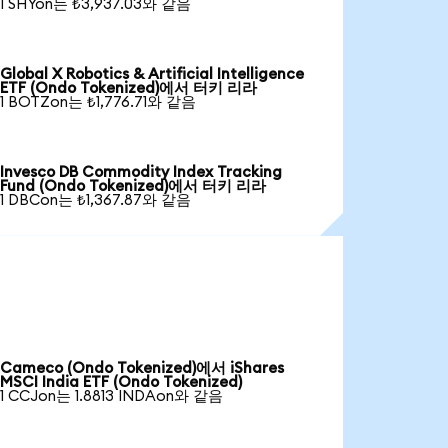
1 SHYon는 ₺3,937.03와 같음
Global X Robotics & Artificial Intelligence
ETF (Ondo Tokenized)에서 터키 리라
1 BOTZon는 ₺1,776.71와 같음
Invesco DB Commodity Index Tracking
Fund (Ondo Tokenized)에서 터키 리라
1 DBCon는 ₺1,367.87와 같음
Cameco (Ondo Tokenized)에서 iShares
MSCI India ETF (Ondo Tokenized)
1 CCJon는 1.8813 INDAon와 같음