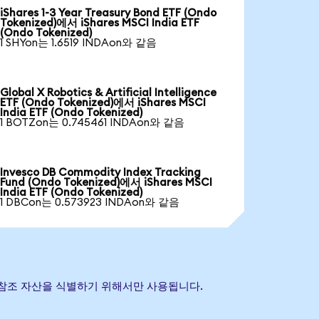
iShares 1-3 Year Treasury Bond ETF (Ondo
Tokenized)에서 iShares MSCI India ETF
(Ondo Tokenized)
1 SHYon는 1.6519 INDAon와 같음
Global X Robotics & Artificial Intelligence
ETF (Ondo Tokenized)에서 iShares MSCI
India ETF (Ondo Tokenized)
1 BOTZon는 0.745461 INDAon와 같음
Invesco DB Commodity Index Tracking
Fund (Ondo Tokenized)에서 iShares MSCI
India ETF (Ondo Tokenized)
1 DBCon는 0.573923 INDAon와 같음
 기초 참조 자산을 식별하기 위해서만 사용됩니다.