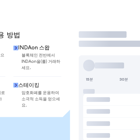
용 방법
거래
INDAon 스왑
금으
블록체인 전반에서
INDAon을(를) 거래하
세요.
15분
30분
스테이킹
지로
암호화폐를 운용하여
하
소극적 소득을 얻으세
요.