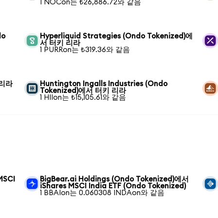
1 NOCon는 ₺26,886.72와 같음
do
Hyperliquid Strategies (Ondo Tokenized)에
서 터키 리라
1 PURRon는 ₺319.36와 같음
 리라
Huntington Ingalls Industries (Ondo
Tokenized)에서 터키 리라
1 HIIon는 ₺15,105.61와 같음
MSCI
BigBear.ai Holdings (Ondo Tokenized)에서
iShares MSCI India ETF (Ondo Tokenized)
1 BBAIon는 0.060308 INDAon와 같음