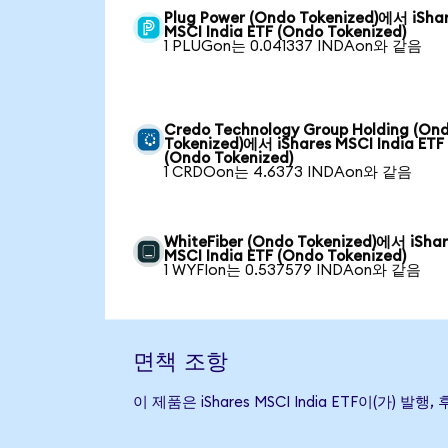
Plug Power (Ondo Tokenized)에서 iSha
MSCI India ETF (Ondo Tokenized)
1 PLUGon는 0.041337 INDAon와 같음
Credo Technology Group Holding (On
Tokenized)에서 iShares MSCI India ETF
(Ondo Tokenized)
1 CRDOon는 4.6373 INDAon와 같음
WhiteFiber (Ondo Tokenized)에서 iSha
MSCI India ETF (Ondo Tokenized)
1 WYFIon는 0.537579 INDAon와 같음
면책 조항
이 제품은 iShares MSCI India ETF이