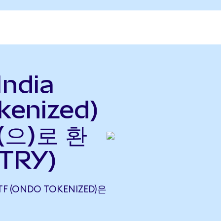
India
kenized)
(으)로 환
 TRY)
ETF (ONDO TOKENIZED)은