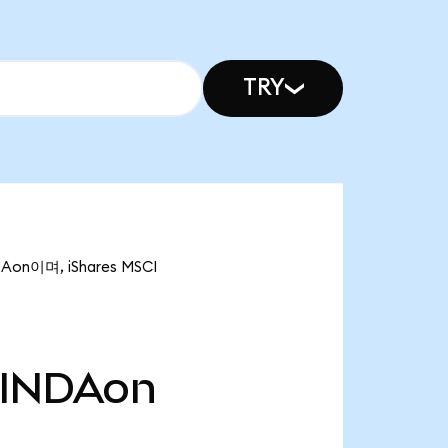
TRY
Aon이며, iShares MSCI
INDAon