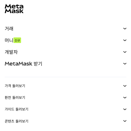
거래
스왑
머니
신규
예측 시장
신규
매수
개발자
무기한 선물
신규
카드
문서 보기
MetaMask 받기
실물자산
mUSD
신규
대시보드
Transaction Shield
수익 창출
Smart Accounts Kit
에이전트 지갑
신규
가격 둘러보기
임베디드 지갑
Snaps
비트코인 가격
환전 둘러보기
MetaMask Connect
이더리움 가격
보상
신규
BTC를 USD로 환전
솔라나 가격
가이드 둘러보기
Snaps
보안
ETH를 USD로 환전
BTC 매수
시바이누 가격
USDT를 INR로 환전
콘텐츠 둘러보기
웹3 서비스
고객 지원
ETH 매수
페페 가격
비트코인 지갑
BTC를 USDT로 환전