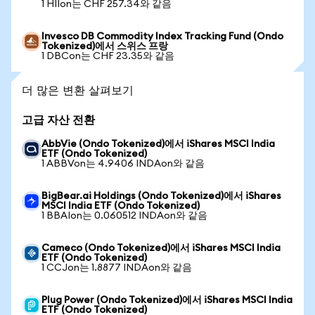
1 HIIon는 CHF 257.34와 같음
Invesco DB Commodity Index Tracking Fund (Ondo
Tokenized)에서 스위스 프랑
1 DBCon는 CHF 23.35와 같음
더 많은 변환 살펴보기
고급 자산 전환
AbbVie (Ondo Tokenized)에서 iShares MSCI India
ETF (Ondo Tokenized)
1 ABBVon는 4.9406 INDAon와 같음
BigBear.ai Holdings (Ondo Tokenized)에서 iShares
MSCI India ETF (Ondo Tokenized)
1 BBAIon는 0.060512 INDAon와 같음
Cameco (Ondo Tokenized)에서 iShares MSCI India
ETF (Ondo Tokenized)
1 CCJon는 1.8877 INDAon와 같음
Plug Power (Ondo Tokenized)에서 iShares MSCI India
ETF (Ondo Tokenized)