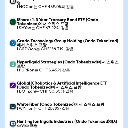
랑
1 NOCon는 CHF 459.05와 같음
iShares 1-3 Year Treasury Bond ETF (Ondo
Tokenized)에서 스위스 프랑
1 SHYon는 CHF 67.22와 같음
Credo Technology Group Holding (Ondo Tokenized)
에서 스위스 프랑
1 CRDOon는 CHF 188.71와 같음
Hyperliquid Strategies (Ondo Tokenized)에서 스위스
프랑
1 PURRon는 CHF 5.45와 같음
Global X Robotics & Artificial Intelligence ETF
(Ondo Tokenized)에서 스위스 프랑
1 BOTZon는 CHF 30.33와 같음
WhiteFiber (Ondo Tokenized)에서 스위스 프랑
1 WYFIon는 CHF 21.88와 같음
Huntington Ingalls Industries (Ondo Tokenized)에서
스위스 프랑