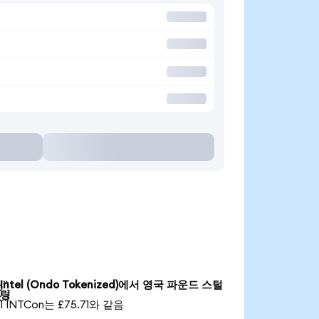
Intel (Ondo Tokenized)에서 영국 파운드 스털

링
1 INTCon는 £75.71와 같음