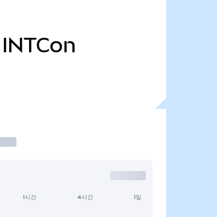
INTCon
1시간
4시간
1일