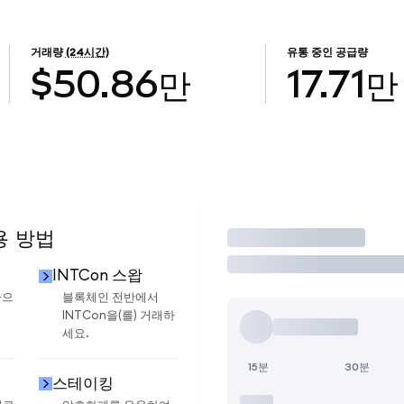
거래량
(24시간)
유통 중인 공급량
$50.86만
17.71만
용 방법
거래
INTCon 스왑
금으
블록체인 전반에서
INTCon을(를) 거래하
세요.
15분
30분
스테이킹