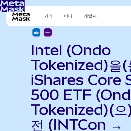
거래
머니
개발자
Intel (Ondo
Tokenized)을(
iShares Core
500 ETF (On
Tokenized)(으
전 (INTCon →