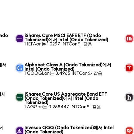
Ondo
iShares Core MSCI EAFE ETF (Ondo
Tokenized)에서 Intel (Ondo Tokenized)
1 IEFAon는 1.0297 INTCon와 같음
)에서
Alphabet Class A (Ondo Tokenized)에서
Intel (Ondo Tokenized)
1 GOOGLon는 3.4965 INTCon와 같음
)에서
iShares Core US Aggregate Bond ETF
(Ondo Tokenized)에서 Intel (Ondo
Tokenized)
1 AGGon는 0.988447 INTCon와 같음
에서
Invesco QQQ (Ondo Tokenized)에서 Intel
(Ondo Tokenized)