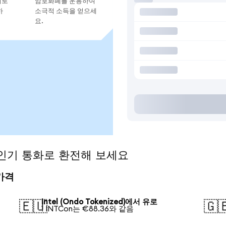
지로
암호화폐를 운용하여
하
소극적 소득을 얻으세
요.
)을 인기 통화로 환전해 보세요
 가격
Intel (Ondo Tokenized)에서 유로
🇪🇺
🇬
1 INTCon는 €88.36와 같음