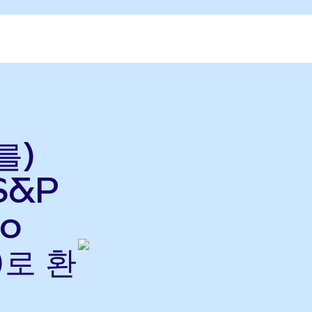
를)
 S&P
do
)로 환