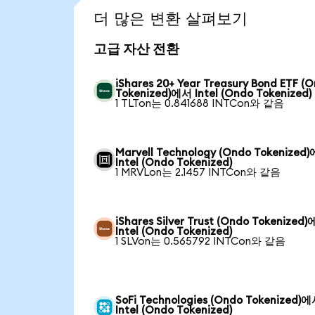
더 많은 변환 살펴보기
고급 자산 전환
iShares 20+ Year Treasury Bond ETF (
Tokenized)에서 Intel (Ondo Tokenized)
1 TLTon는 0.841688 INTCon와 같음
Marvell Technology (Ondo Tokenized
Intel (Ondo Tokenized)
1 MRVLon는 2.1457 INTCon와 같음
iShares Silver Trust (Ondo Tokenized
Intel (Ondo Tokenized)
1 SLVon는 0.565792 INTCon와 같음
SoFi Technologies (Ondo Tokenized)
Intel (Ondo Tokenized)