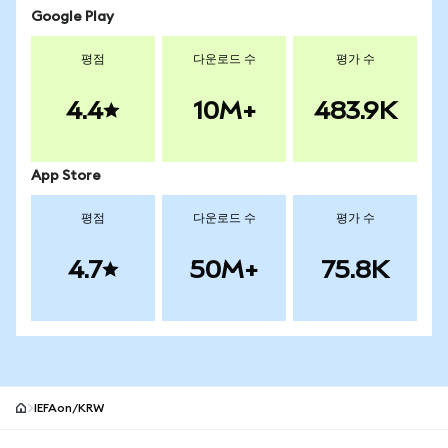
Google Play
평점
다운로드 수
평가 수
4.4
10M+
483.9K
App Store
평점
다운로드 수
평가 수
4.7
50M+
75.8K
IEFAon/KRW
MetaMask 사이트 바닥글