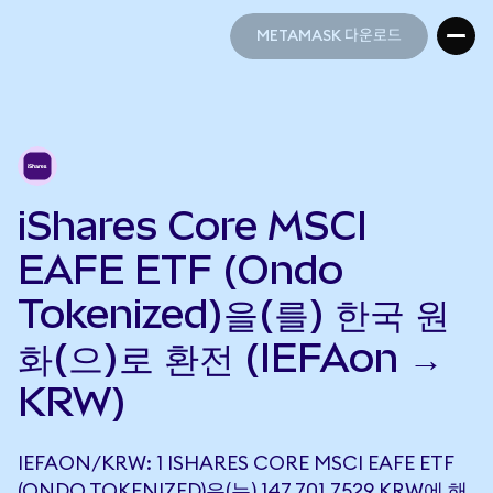
METAMASK 다운로드
METAMASK 다운로드
iShares Core MSCI
EAFE ETF (Ondo
Tokenized)을(를) 한국 원
화(으)로 환전 (IEFAon →
KRW)
IEFAON/KRW: 1 ISHARES CORE MSCI EAFE ETF
(ONDO TOKENIZED)은(는) 147,701.7529 KRW에 해