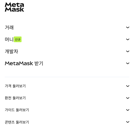
거래
스왑
머니
신규
예측 시장
신규
매수
개발자
무기한 선물
신규
카드
문서 보기
MetaMask 받기
실물자산
mUSD
신규
대시보드
Transaction Shield
수익 창출
Smart Accounts Kit
에이전트 지갑
신규
가격 둘러보기
임베디드 지갑
Snaps
비트코인 가격
환전 둘러보기
MetaMask Connect
이더리움 가격
보상
신규
BTC를 USD로 환전
솔라나 가격
가이드 둘러보기
Snaps
보안
ETH를 USD로 환전
BTC 매수
시바이누 가격
USDT를 INR로 환전
콘텐츠 둘러보기
웹3 서비스
고객 지원
ETH 매수
페페 가격
비트코인 지갑
BTC를 USDT로 환전
SOL 매수