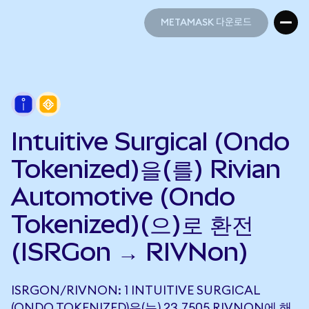
METAMASK 다운로드
METAMASK 다운로드
Intuitive Surgical (Ondo
Tokenized)을(를) Rivian
Automotive (Ondo
Tokenized)(으)로 환전
(ISRGon → RIVNon)
ISRGON/RIVNON: 1 INTUITIVE SURGICAL
(ONDO TOKENIZED)은(는) 23.7505 RIVNON에 해