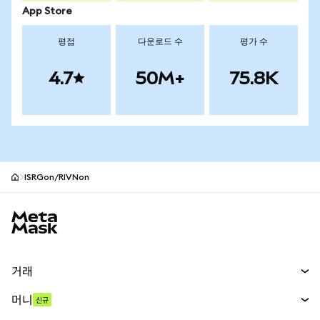
App Store
평점
다운로드 수
평가 수
4.7
50M+
75.8K
ISRGon/RIVNon
MetaMask 사이트 바닥글
거래
스왑
머니
신규
예측 시장
신규
매수