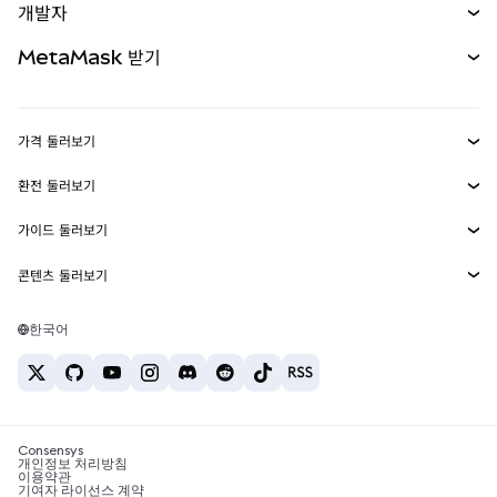
개발자
무기한 선물
신규
카드
문서 보기
MetaMask 받기
실물자산
mUSD
신규
대시보드
Transaction Shield
수익 창출
Smart Accounts Kit
에이전트 지갑
신규
가격 둘러보기
임베디드 지갑
Snaps
비트코인 가격
환전 둘러보기
MetaMask Connect
이더리움 가격
보상
신규
BTC를 USD로 환전
솔라나 가격
가이드 둘러보기
Snaps
보안
ETH를 USD로 환전
BTC 매수
시바이누 가격
USDT를 INR로 환전
콘텐츠 둘러보기
웹3 서비스
고객 지원
ETH 매수
페페 가격
비트코인 지갑
BTC를 USDT로 환전
SOL 매수
채용
테더 가격
솔라나 지갑
한국어
BTC를 INR로 환전
PEPE 매수
연락처
USDC 가격
최고의 암호화폐 카드
ETH를 USDT로 환전
USDT 매수
체인링크 가격
최고의 모바일 암호화폐 지갑
USDT를 PHP로 환전
USDC 매수
Polymarket이란?
BTC를 EUR로 환전
SHIB 매수
Consensys
암호화폐 세금 뉴스
개인정보 처리방침
이용약관
BNB 매수
기여자 라이선스 계약
암호화폐 매수 방법