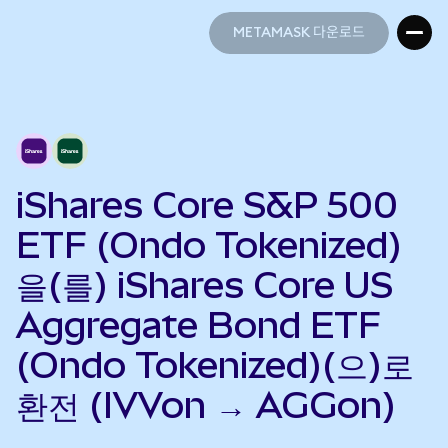
METAMASK 다운로드
METAMASK 다운로드
iShares Core S&P 500
ETF (Ondo Tokenized)
을(를) iShares Core US
Aggregate Bond ETF
(Ondo Tokenized)(으)로
환전 (IVVon → AGGon)