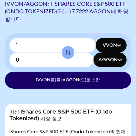
IVVON/AGGON: 1 ISHARES CORE S&P 500 ETF
(ONDO TOKENIZED)은(는) 7.7222 AGGON에 해당
합니다
IVVON
AGGON
IVVON을(를) AGGON(으)로 스왑
최신 iShares Core S&P 500 ETF (Ondo
Tokenized) 시장 정보
iShares Core S&P 500 ETF (Ondo Tokenized)의 현재