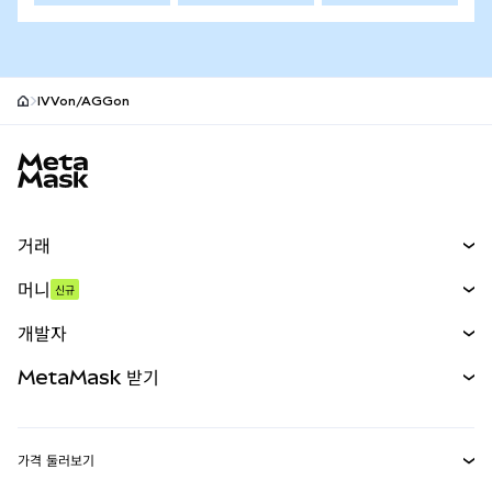
IVVon/AGGon
MetaMask 사이트 바닥글
거래
스왑
머니
신규
예측 시장
신규
매수
개발자
무기한 선물
신규
카드
문서 보기
MetaMask 받기
실물자산
mUSD
신규
대시보드
Transaction Shield
수익 창출
Smart Accounts Kit
에이전트 지갑
신규
가격 둘러보기
임베디드 지갑
Snaps
비트코인 가격