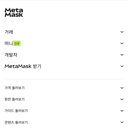
MetaMask 사이트 바닥글
거래
스왑
머니
신규
예측 시장
신규
매수
개발자
무기한 선물
신규
카드
문서 보기
MetaMask 받기
실물자산
mUSD
신규
대시보드
Transaction Shield
수익 창출
Smart Accounts Kit
에이전트 지갑
신규
가격 둘러보기
임베디드 지갑
Snaps
비트코인 가격
환전 둘러보기
MetaMask Connect
이더리움 가격
보상
신규
BTC를 USD로 환전
솔라나 가격
가이드 둘러보기
Snaps
보안
ETH를 USD로 환전
BTC 매수
시바이누 가격
USDT를 INR로 환전
콘텐츠 둘러보기
웹3 서비스
고객 지원
ETH 매수
페페 가격
비트코인 지갑