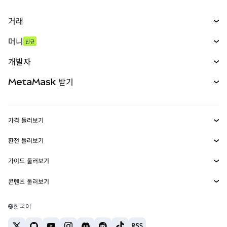
거래
스왑
머니
신규
예측 시장
신규
매수
개발자
무기한 선물
신규
카드
문서 보기
MetaMask 받기
실물자산
mUSD
신규
대시보드
Transaction Shield
수익 창출
Smart Accounts Kit
에이전트 지갑
신규
가격 둘러보기
임베디드 지갑
Snaps
비트코인 가격
환전 둘러보기
MetaMask Connect
이더리움 가격
보상
신규
BTC를 USD로 환전
솔라나 가격
가이드 둘러보기
Snaps
보안
ETH를 USD로 환전
BTC 매수
시바이누 가격
USDT를 INR로 환전
콘텐츠 둘러보기
웹3 서비스
고객 지원
ETH 매수
페페 가격
비트코인 지갑
BTC를 USDT로 환전
SOL 매수
채용
테더 가격
솔라나 지갑
한국어
BTC를 INR로 환전
PEPE 매수
연락처
USDC 가격
최고의 암호화폐 카드
ETH를 USDT로 환전