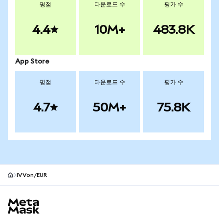
평점
다운로드 수
평가 수
4.4
10M+
483.8K
App Store
평점
다운로드 수
평가 수
4.7
50M+
75.8K
IVVon/EUR
MetaMask 사이트 바닥글