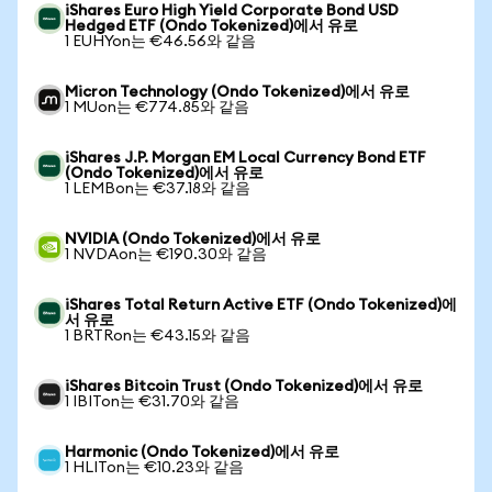
iShares Euro High Yield Corporate Bond USD
Hedged ETF (Ondo Tokenized)에서 유로
1 EUHYon는 €46.56와 같음
Micron Technology (Ondo Tokenized)에서 유로
1 MUon는 €774.85와 같음
iShares J.P. Morgan EM Local Currency Bond ETF
(Ondo Tokenized)에서 유로
1 LEMBon는 €37.18와 같음
NVIDIA (Ondo Tokenized)에서 유로
1 NVDAon는 €190.30와 같음
iShares Total Return Active ETF (Ondo Tokenized)에
서 유로
1 BRTRon는 €43.15와 같음
iShares Bitcoin Trust (Ondo Tokenized)에서 유로
1 IBITon는 €31.70와 같음
Harmonic (Ondo Tokenized)에서 유로
1 HLITon는 €10.23와 같음