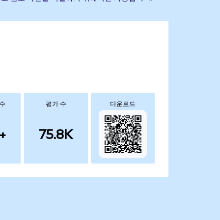
 수
평가 수
다운로드
+
75.8K