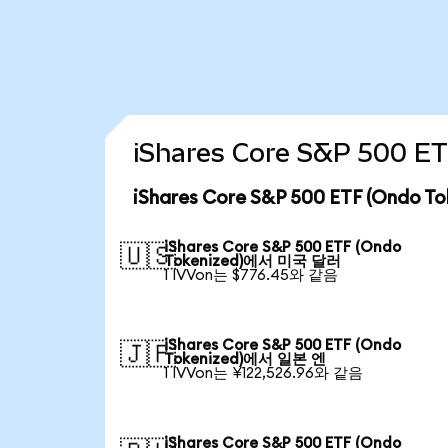
iShares Core S&P 500 
iShares Core S&P 500 ETF (Ondo
iShares Core S&P 500 ETF (Ondo
🇺🇸
Tokenized)에서 미국 달러
1 IVVon는 $776.45와 같음
iShares Core S&P 500 ETF (Ondo
🇯🇵
Tokenized)에서 일본 엔
1 IVVon는 ¥122,526.96와 같음
iShares Core S&P 500 ETF (Ondo