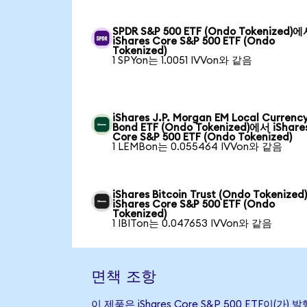
SPDR S&P 500 ETF (Ondo Tokenized)
iShares Core S&P 500 ETF (Ondo
Tokenized)
1 SPYon는 1.0051 IVVon와 같음
iShares J.P. Morgan EM Local Currenc
Bond ETF (Ondo Tokenized)에서 iShare
Core S&P 500 ETF (Ondo Tokenized)
1 LEMBon는 0.055464 IVVon와 같음
iShares Bitcoin Trust (Ondo Tokenize
iShares Core S&P 500 ETF (Ondo
Tokenized)
1 IBITon는 0.047653 IVVon와 같음
면책 조항
이 제품은 iShares Core S&P 500 ET