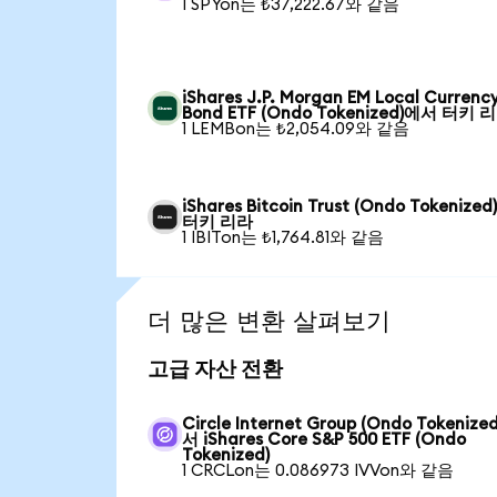
1 SPYon는 ₺37,222.67와 같음
iShares J.P. Morgan EM Local Currenc
Bond ETF (Ondo Tokenized)에서 터키 
1 LEMBon는 ₺2,054.09와 같음
iShares Bitcoin Trust (Ondo Tokenize
터키 리라
1 IBITon는 ₺1,764.81와 같음
더 많은 변환 살펴보기
고급 자산 전환
Circle Internet Group (Ondo Tokenize
서 iShares Core S&P 500 ETF (Ondo
Tokenized)
1 CRCLon는 0.086973 IVVon와 같음