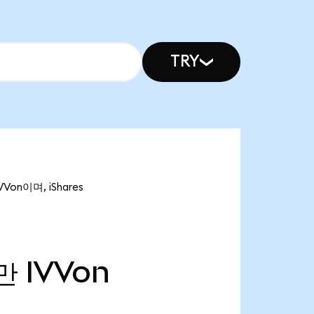
TRY
Von이며, iShares
3만
IVVon