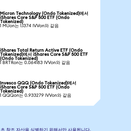
Micron Technology (Ondo Tokenized)에서
iShares Core S&P 500 ETF (Ondo
Tokenized)
1 MUon는 1.1374 IVVon와 같음
iShares Total Return Active ETF (Ondo
Tokenized)에서 iShares Core S&P 500 ETF
(Ondo Tokenized)
1 BRTRon는 0.064183 IVVon와 같음
Invesco QQQ (Ondo Tokenized)에서
iShares Core S&P 500 ETF (Ondo
Tokenized)
1 QQQon는 0.933279 IVVon와 같음
상표는 기초 참조 자산을 식별하기 위해서만 사용됩니다.