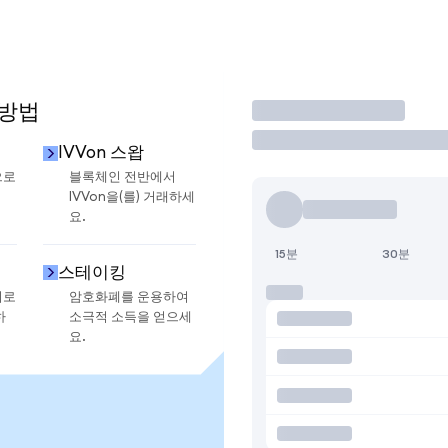
 방법
거래
IVVon 스왑
으로
블록체인 전반에서
IVVon을(를) 거래하세
요.
15분
30분
스테이킹
지로
암호화폐를 운용하여
하
소극적 소득을 얻으세
요.