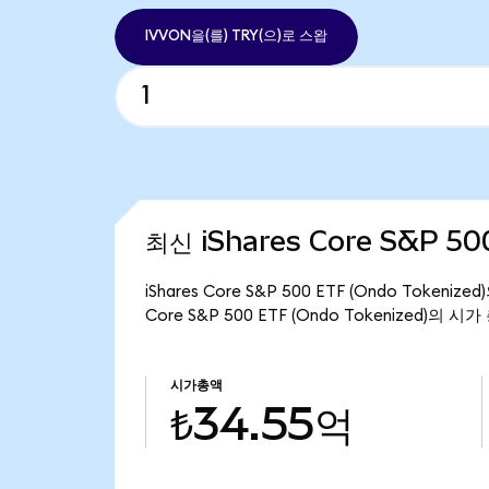
IVVON을(를) TRY(으)로 스왑
최신 iShares Core S&P 50
iShares Core S&P 500 ETF (Ondo Token
Core S&P 500 ETF (Ondo Tokenized)의 
시가총액
₺34.55억