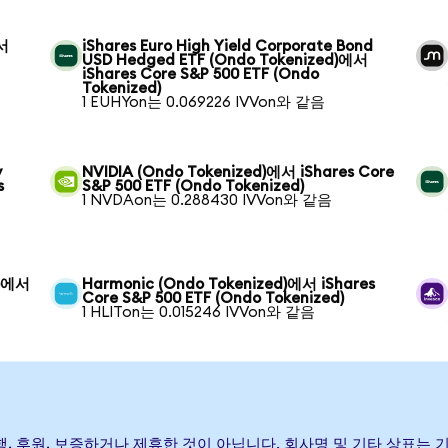
에서
iShares Euro High Yield Corporate Bond
USD Hedged ETF (Ondo Tokenized)에서
iShares Core S&P 500 ETF (Ondo
Tokenized)
1 EUHYon는 0.069226 IVVon와 같음
y
NVIDIA (Ondo Tokenized)에서 iShares Core
s
S&P 500 ETF (Ondo Tokenized)
1 NVDAon는 0.288430 IVVon와 같음
d)에서
Harmonic (Ondo Tokenized)에서 iShares
Core S&P 500 ETF (Ondo Tokenized)
1 HLITon는 0.015246 IVVon와 같음
F이(가) 발행, 후원, 보증하거나 제휴한 것이 아닙니다. 회사명 및 기타 