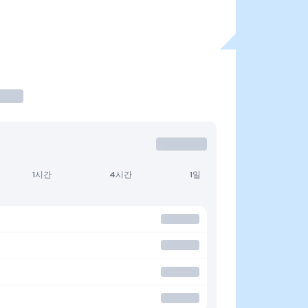
1시간
4시간
1일