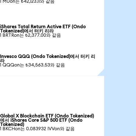
1 MUon는 ₺42,123.11와 같음
iShares Total Return Active ETF (Ondo
Tokenized)에서 터키 리라
1 BRTRon는 ₺2,377.00와 같음
Invesco QQQ (Ondo Tokenized)에서 터키 리
라
1 QQQon는 ₺34,563.53와 같음
Global X Blockchain ETF (Ondo Tokenized)
에서 iShares Core S&P 500 ETF (Ondo
Tokenized)
1 BKCHon는 0.083932 IVVon와 같음