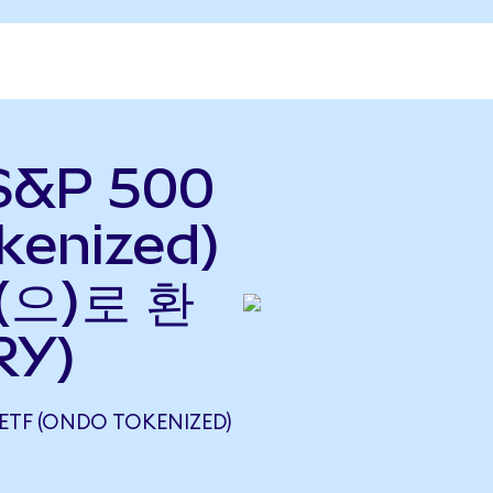
 S&P 500
kenized)
(으)로 환
RY)
 ETF (ONDO TOKENIZED)