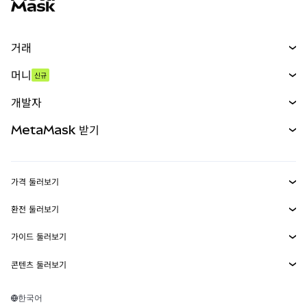
거래
스왑
머니
신규
예측 시장
신규
매수
개발자
무기한 선물
신규
카드
문서 보기
MetaMask 받기
실물자산
mUSD
신규
대시보드
Transaction Shield
수익 창출
Smart Accounts Kit
에이전트 지갑
신규
가격 둘러보기
임베디드 지갑
Snaps
비트코인 가격
환전 둘러보기
MetaMask Connect
이더리움 가격
보상
신규
BTC를 USD로 환전
솔라나 가격
가이드 둘러보기
Snaps
보안
ETH를 USD로 환전
BTC 매수
시바이누 가격
USDT를 INR로 환전
콘텐츠 둘러보기
웹3 서비스
고객 지원
ETH 매수
페페 가격
비트코인 지갑
BTC를 USDT로 환전
SOL 매수
채용
테더 가격
솔라나 지갑
한국어
BTC를 INR로 환전