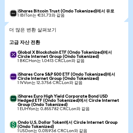
iShares Bitcoin Trust (Ondo Tokenized)에서 유로
1 IBITon는 €31.73와 같음
더 많은 변환 살펴보기
고급 자산 전환
Global X Blockchain ETF (Ondo Tokenized)에서
Circle Internet Group (Ondo Tokenized)
1 BKCHon는 1.0413 CRCLon와 같음
iShares Core S&P 500 ETF (Ondo Tokenized)에서
Circle Internet Group (Ondo Tokenized)
1 IVVon는 12.3756 CRCLon와 같음
iShares Euro High Yield Corporate Bond USD
Hedged ETF (Ondo Tokenized)에서 Circle Internet
Group (Ondo Tokenized)
1 EUHYon는 0.855782 CRCLon와 같음
Ondo U.S. Dollar Token에서 Circle Internet Group
(Ondo Tokenized)
1 USDon는 0.015936 CRCLon와 같음