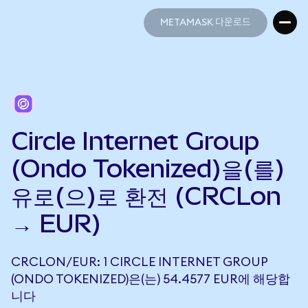
METAMASK 다운로드
METAMASK 다운로드
Circle Internet Group
(Ondo Tokenized)을(를)
유로(으)로 환전 (CRCLon
→ EUR)
CRCLON/EUR: 1 CIRCLE INTERNET GROUP
(ONDO TOKENIZED)은(는) 54.4577 EUR에 해당합
니다