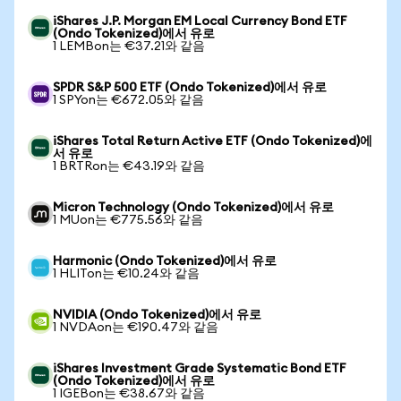
iShares J.P. Morgan EM Local Currency Bond ETF
(Ondo Tokenized)에서 유로
1 LEMBon는 €37.21와 같음
SPDR S&P 500 ETF (Ondo Tokenized)에서 유로
1 SPYon는 €672.05와 같음
iShares Total Return Active ETF (Ondo Tokenized)에
서 유로
1 BRTRon는 €43.19와 같음
Micron Technology (Ondo Tokenized)에서 유로
1 MUon는 €775.56와 같음
Harmonic (Ondo Tokenized)에서 유로
1 HLITon는 €10.24와 같음
NVIDIA (Ondo Tokenized)에서 유로
1 NVDAon는 €190.47와 같음
iShares Investment Grade Systematic Bond ETF
(Ondo Tokenized)에서 유로
1 IGEBon는 €38.67와 같음