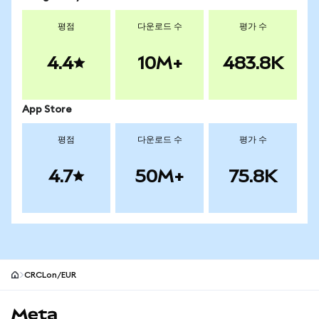
평점
다운로드 수
평가 수
4.4
10M+
483.8K
App Store
평점
다운로드 수
평가 수
4.7
50M+
75.8K
CRCLon/EUR
MetaMask 사이트 바닥글