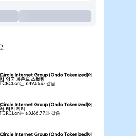
요
Circle Internet Group (Ondo Tokenized)에

서 영국 파운드 스털링
1 CRCLon는 £49.55와 같음
Circle Internet Group (Ondo Tokenized)에

서 터키 리라
1 CRCLon는 ₺3,188.77와 같음
Circle Internet Group (Ondo Tokenized)에