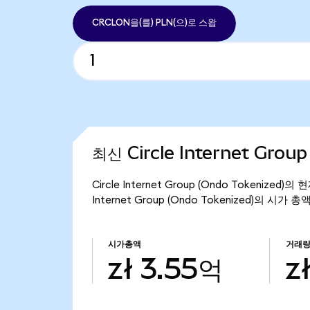
CRCLON을(를) PLN(으)로 스왑
최신 Circle Internet Grou
Circle Internet Group (Ondo Tokenize
Internet Group (Ondo Tokenized)의 시가 
시가총액
거래
zł 3.55억
z