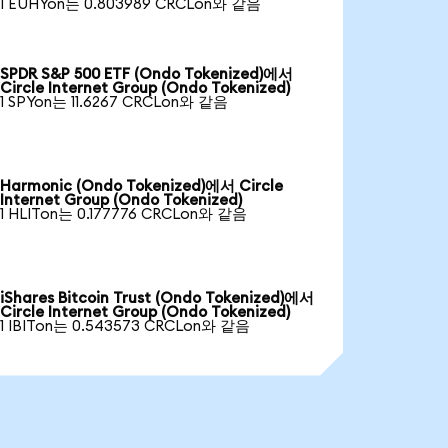
1 EUHYon는 0.803989 CRCLon와 같음
SPDR S&P 500 ETF (Ondo Tokenized)에서
Circle Internet Group (Ondo Tokenized)
1 SPYon는 11.6267 CRCLon와 같음
Harmonic (Ondo Tokenized)에서 Circle
Internet Group (Ondo Tokenized)
1 HLITon는 0.177776 CRCLon와 같음
iShares Bitcoin Trust (Ondo Tokenized)에서
Circle Internet Group (Ondo Tokenized)
1 IBITon는 0.543573 CRCLon와 같음