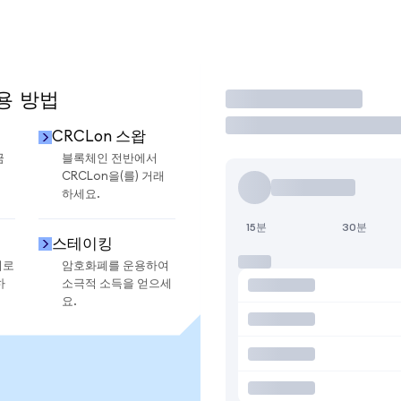
용 방법
거래
CRCLon 스왑
금
블록체인 전반에서
CRCLon을(를) 거래
하세요.
15분
30분
스테이킹
지로
암호화폐를 운용하여
하
소극적 소득을 얻으세
요.