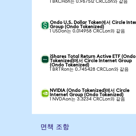
1 BKCHon는 0.967512 CRCLon와 같음
Ondo U.S. Dollar Token에서 Circle Inte
Group (Ondo Tokenized)
1 USDon는 0.014958 CRCLon와 같음
iShares Total Return Active ETF (Ondo
Tokenized)에서 Circle Internet Group
(Ondo Tokenized)
1 BRTRon는 0.745428 CRCLon와 같음
NVIDIA (Ondo Tokenized)에서 Circle
Internet Group (Ondo Tokenized)
1 NVDAon는 3.3234 CRCLon와 같음
면책 조항