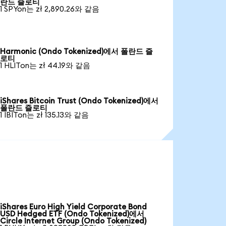
란드 즐로티
1 SPYon는 zł 2,890.26와 같음
Harmonic (Ondo Tokenized)에서 폴란드 즐
로티
1 HLITon는 zł 44.19와 같음
iShares Bitcoin Trust (Ondo Tokenized)에서
폴란드 즐로티
1 IBITon는 zł 135.13와 같음
iShares Euro High Yield Corporate Bond
USD Hedged ETF (Ondo Tokenized)에서
Circle Internet Group (Ondo Tokenized)