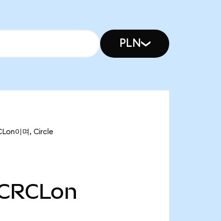
PLN
Lon이며, Circle
CRCLon