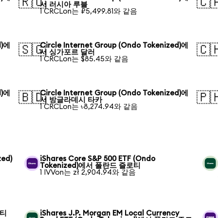
🇷🇺
🇨
서 러시아 루블
1 CRCLon는 ₽5,499.81와 같음
d)에
Circle Internet Group (Ondo Tokenized)에
🇸🇬
🇨
서 싱가포르 달러
1 CRCLon는 $85.45와 같음
d)에
Circle Internet Group (Ondo Tokenized)에
🇧🇩
🇵
서 방글라데시 타카
1 CRCLon는 ৳8,274.94와 같음
zed)
iShares Core S&P 500 ETF (Ondo
Tokenized)에서 폴란드 즐로티
1 IVVon는 zł 2,904.94와 같음
로티
iShares J.P. Morgan EM Local Currency