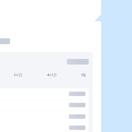
1시간
4시간
1일