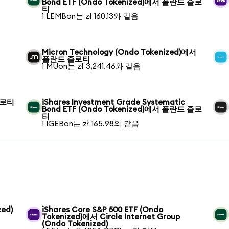
Bond ETF (Ondo Tokenized)에서 폴란드 즐로
티
1 LEMBon는 zł 160.13와 같음
Micron Technology (Ondo Tokenized)에서
폴란드 즐로티
1 MUon는 zł 3,241.46와 같음
즐로티
iShares Investment Grade Systematic
Bond ETF (Ondo Tokenized)에서 폴란드 즐로
티
1 IGEBon는 zł 165.98와 같음
zed)
iShares Core S&P 500 ETF (Ondo
Tokenized)에서 Circle Internet Group
(Ondo Tokenized)