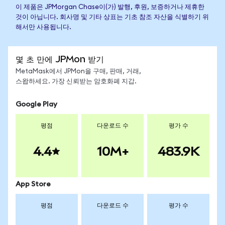
이 제품은 JPMorgan Chase이(가) 발행, 후원, 보증하거나 제휴한
것이 아닙니다. 회사명 및 기타 상표는 기초 참조 자산을 식별하기 위
해서만 사용됩니다.
몇 초 만에 JPMon 받기
MetaMask에서 JPMon을 구매, 판매, 거래,
스왑하세요. 가장 신뢰받는 암호화폐 지갑.
Google Play
평점
다운로드 수
평가 수
4.4
10M+
483.9K
App Store
평점
다운로드 수
평가 수