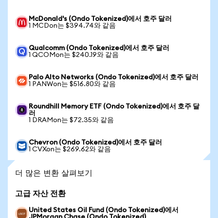
McDonald's (Ondo Tokenized)에서 호주 달러
1 MCDon는 $394.74와 같음
Qualcomm (Ondo Tokenized)에서 호주 달러
1 QCOMon는 $240.19와 같음
Palo Alto Networks (Ondo Tokenized)에서 호주 달러
1 PANWon는 $516.80와 같음
Roundhill Memory ETF (Ondo Tokenized)에서 호주 달
러
1 DRAMon는 $72.35와 같음
Chevron (Ondo Tokenized)에서 호주 달러
1 CVXon는 $269.62와 같음
더 많은 변환 살펴보기
고급 자산 전환
United States Oil Fund (Ondo Tokenized)에서
JPMorgan Chase (Ondo Tokenized)