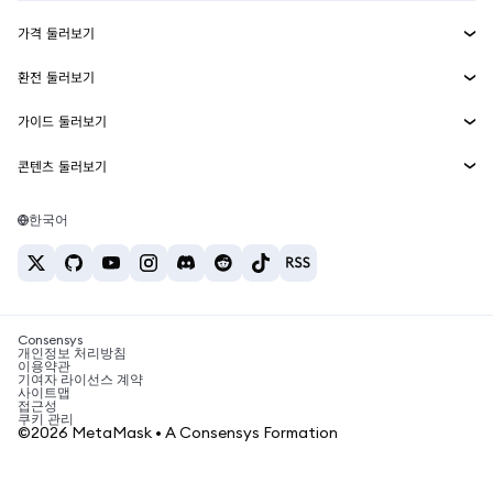
수익 창출
Smart Accounts Kit
에이전트 지갑
신규
가격 둘러보기
임베디드 지갑
Snaps
비트코인 가격
환전 둘러보기
MetaMask Connect
이더리움 가격
보상
신규
BTC를 USD로 환전
솔라나 가격
가이드 둘러보기
Snaps
보안
ETH를 USD로 환전
BTC 매수
시바이누 가격
USDT를 INR로 환전
콘텐츠 둘러보기
웹3 서비스
고객 지원
ETH 매수
페페 가격
비트코인 지갑
BTC를 USDT로 환전
SOL 매수
채용
테더 가격
솔라나 지갑
한국어
BTC를 INR로 환전
PEPE 매수
연락처
USDC 가격
최고의 암호화폐 카드
ETH를 USDT로 환전
USDT 매수
체인링크 가격
최고의 모바일 암호화폐 지갑
USDT를 PHP로 환전
USDC 매수
Polymarket이란?
BTC를 EUR로 환전
SHIB 매수
Consensys
암호화폐 세금 뉴스
개인정보 처리방침
이용약관
BNB 매수
기여자 라이선스 계약
암호화폐 매수 방법
사이트맵
접근성
비트코인 매도 방법
쿠키 관리
©2026 MetaMask • A Consensys Formation