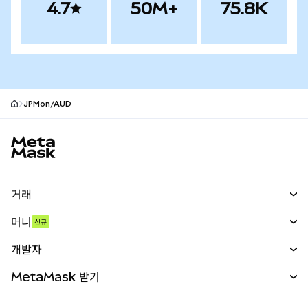
4.7
50M+
75.8K
JPMon/AUD
MetaMask 사이트 바닥글
거래
스왑
머니
신규
예측 시장
신규
매수
개발자
무기한 선물
신규
카드
문서 보기
MetaMask 받기
실물자산
mUSD
신규
대시보드
Transaction Shield