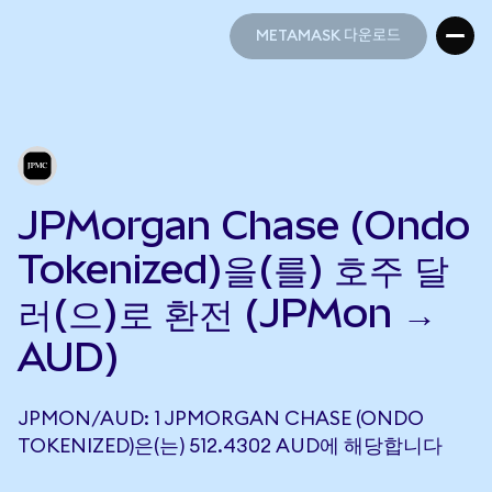
METAMASK 다운로드
METAMASK 다운로드
JPMorgan Chase (Ondo
Tokenized)을(를) 호주 달
러(으)로 환전 (JPMon →
AUD)
JPMON/AUD: 1 JPMORGAN CHASE (ONDO
TOKENIZED)은(는) 512.4302 AUD에 해당합니다