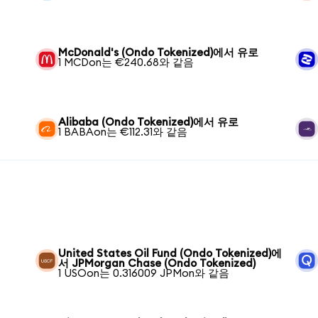
McDonald's (Ondo Tokenized)에서 유로
1 MCDon는 €240.68와 같음
Alibaba (Ondo Tokenized)에서 유로
1 BABAon는 €112.31와 같음
United States Oil Fund (Ondo Tokenized)에
서 JPMorgan Chase (Ondo Tokenized)
1 USOon는 0.316009 JPMon와 같음