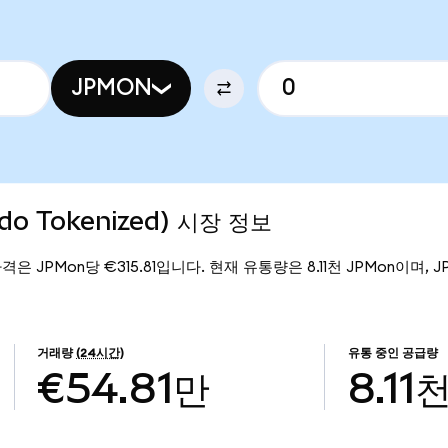
JPMON
do Tokenized) 시장 정보
 가격은 JPMon당 €315.81입니다. 현재 유통량은 8.11천 JPMon이며, JPM
거래량
(24시간)
유통 중인 공급량
€54.81만
8.11