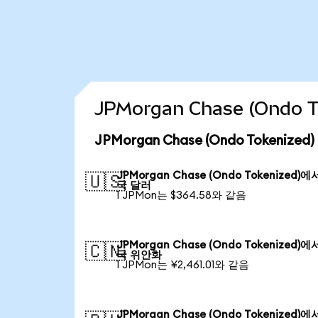
JPMorgan Chase (Ondo
JPMorgan Chase (Ondo Tokeniz
JPMorgan Chase (Ondo Tokenized)에
🇺🇸
국 달러
1 JPMon는 $364.58와 같음
JPMorgan Chase (Ondo Tokenized)에
🇨🇳
국 위안화
1 JPMon는 ¥2,461.01와 같음
JPMorgan Chase (Ondo Tokenized)에