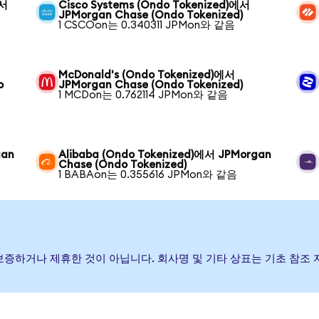
에서
Cisco Systems (Ondo Tokenized)에서
JPMorgan Chase (Ondo Tokenized)
1 CSCOon는 0.340311 JPMon와 같음
McDonald's (Ondo Tokenized)에서
o
JPMorgan Chase (Ondo Tokenized)
1 MCDon는 0.762114 JPMon와 같음
gan
Alibaba (Ondo Tokenized)에서 JPMorgan
Chase (Ondo Tokenized)
1 BABAon는 0.355616 JPMon와 같음
 후원, 보증하거나 제휴한 것이 아닙니다. 회사명 및 기타 상표는 기초 