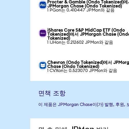
Procter & Gamble (Ondo Tokenized)
JPMorgan Chase (Ondo Tokenized)
1 PGon는 0.410447 JPMon와 같음
iShares Core S&P MidCap ETF (Ondo
Tokenized)에서 JPMorgan Chase (Ond
Tokenized)
1 IJHon는 0.212602 JPMon와 같음
Chevron (Ondo Tokenized)에서 JPMor
Chase (Ondo Tokenized)
1 CVXon는 0.523070 JPMon와 같음
면책 조항
이 제품은 JPMorgan Chase이(가) 발행,