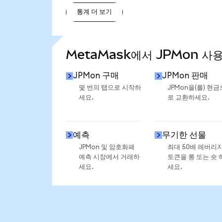
통계 더 보기
통계 더 보기
MetaMask에서 JPMon 사
JPMon 구매
JPMon 판매
몇 번의 탭으로 시작하
JPMon을(를) 현금
세요.
로 교환하세요.
예측
무기한 선물
JPMon 및 암호화폐
최대 50배 레버리
예측 시장에서 거래하
토큰을 롱 또는 숏 
세요.
세요.