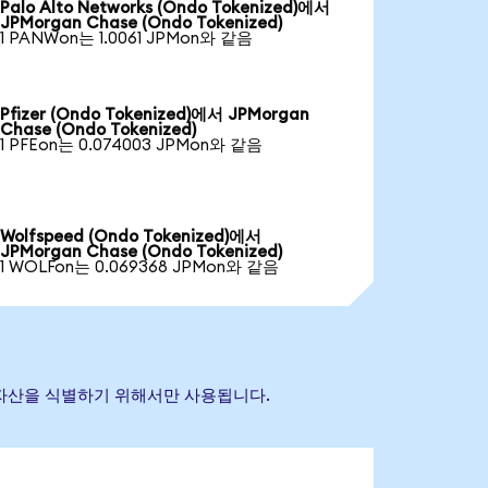
Palo Alto Networks (Ondo Tokenized)에서
JPMorgan Chase (Ondo Tokenized)
1 PANWon는 1.0061 JPMon와 같음
Pfizer (Ondo Tokenized)에서 JPMorgan
Chase (Ondo Tokenized)
1 PFEon는 0.074003 JPMon와 같음
Wolfspeed (Ondo Tokenized)에서
JPMorgan Chase (Ondo Tokenized)
1 WOLFon는 0.069368 JPMon와 같음
참조 자산을 식별하기 위해서만 사용됩니다.