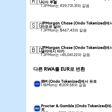
🇷🇺
시아 루블
1 JPMon는 ₽29,731.31와 같음
JPMorgan Chase (Ondo Tokenized)에
🇸🇬
가포르 달러
1 JPMon는 $467.43와 같음
JPMorgan Chase (Ondo Tokenized)에
🇧🇩
글라데시 타카
1 JPMon는 ৳45,061.22와 같음
다른 RWA를 EUR로 변환
IBM (Ondo Tokenized)에서 유로
1 IBMon는 €209.58와 같음
Procter & Gamble (Ondo Tokenized)
로