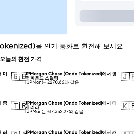
 Tokenized)을 인기 통화로 환전해 보세요
ed) 오늘의 환전 가격
서 미
JPMorgan Chase (Ondo Tokenized)에서 영
🇬🇧
🇯
국 파운드 스털링
1 JPMon는 £270.86와 같음
서 중
JPMorgan Chase (Ondo Tokenized)에서 터
🇹🇷
🇰
키 리라
1 JPMon는 ₺17,352.27와 같음
서 러
JPMorgan Chase (Ondo Tokenized)에서 캐