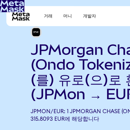
거래
머니
개발자
JPMorgan Ch
(Ondo Tokeni
(를) 유로(으)로
(JPMon → EU
JPMON/EUR: 1 JPMORGAN CHASE (O
315.8093 EUR에 해당합니다