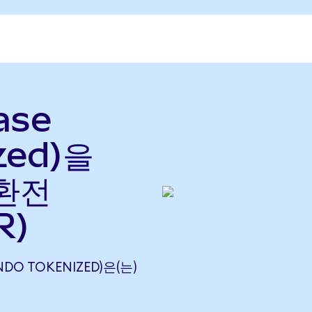
ase
zed)을
 환전
R)
NDO TOKENIZED)은(는)