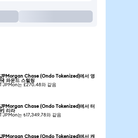
JPMorgan Chase (Ondo Tokenized)에서 영

국 파운드 스털링
1 JPMon는 £270.48와 같음
JPMorgan Chase (Ondo Tokenized)에서 터

키 리라
1 JPMon는 ₺17,349.78와 같음
JPMorgan Chase (Ondo Tokenized)에서 캐