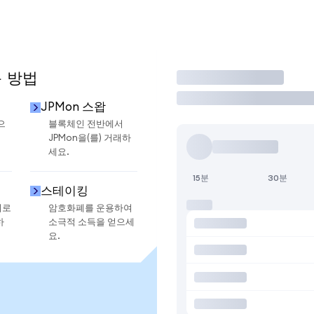
용 방법
거래
JPMon 스왑
으
블록체인 전반에서
JPMon을(를) 거래하
세요.
15분
30분
스테이킹
지로
암호화폐를 운용하여
하
소극적 소득을 얻으세
요.