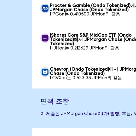
Procter & Gamble (Ondo Tokenized)
JPMorgan Chase (Ondo Tokenized)
1 PGon는 0.410500 JPMon와 같음
iShares Core S&P MidCap ETF (Ondo
Tokenized)에서 JPMorgan Chase (Ond
Tokenized)
1 IJHon는 0.212629 JPMon와 같음
Chevron (Ondo Tokenized)에서 JPMor
Chase (Ondo Tokenized)
1 CVXon는 0.523138 JPMon와 같음
면책 조항
이 제품은 JPMorgan Chase이(가) 발행,