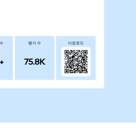
 수
평가 수
다운로드
+
75.8K