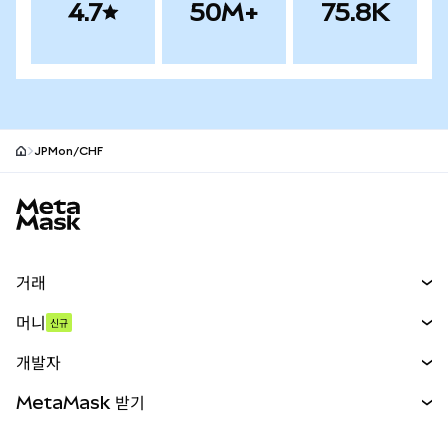
4.7
50M+
75.8K
JPMon/CHF
MetaMask 사이트 바닥글
거래
스왑
머니
신규
예측 시장
신규
매수
개발자
무기한 선물
신규
카드
문서 보기
MetaMask 받기
실물자산
mUSD
신규
대시보드
Transaction Shield