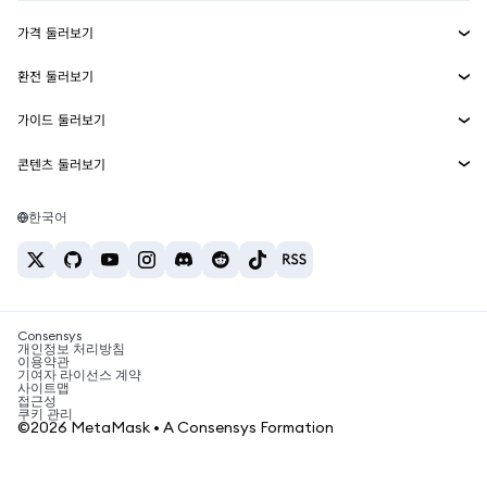
수익 창출
Smart Accounts Kit
에이전트 지갑
신규
가격 둘러보기
임베디드 지갑
Snaps
비트코인 가격
환전 둘러보기
MetaMask Connect
이더리움 가격
보상
신규
BTC를 USD로 환전
솔라나 가격
가이드 둘러보기
Snaps
보안
ETH를 USD로 환전
BTC 매수
시바이누 가격
USDT를 INR로 환전
콘텐츠 둘러보기
웹3 서비스
고객 지원
ETH 매수
페페 가격
비트코인 지갑
BTC를 USDT로 환전
SOL 매수
채용
테더 가격
솔라나 지갑
한국어
BTC를 INR로 환전
PEPE 매수
연락처
USDC 가격
최고의 암호화폐 카드
ETH를 USDT로 환전
USDT 매수
체인링크 가격
최고의 모바일 암호화폐 지갑
USDT를 PHP로 환전
USDC 매수
Polymarket이란?
BTC를 EUR로 환전
SHIB 매수
Consensys
암호화폐 세금 뉴스
개인정보 처리방침
이용약관
BNB 매수
기여자 라이선스 계약
암호화폐 매수 방법
사이트맵
접근성
비트코인 매도 방법
쿠키 관리
©2026 MetaMask • A Consensys Formation