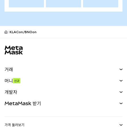
KLACon/BNOon
MetaMask 사이트 바닥글
거래
스왑
머니
신규
예측 시장
신규
매수
개발자
무기한 선물
신규
카드
문서 보기
MetaMask 받기
실물자산
mUSD
신규
대시보드
Transaction Shield
수익 창출
Smart Accounts Kit
에이전트 지갑
신규
가격 둘러보기