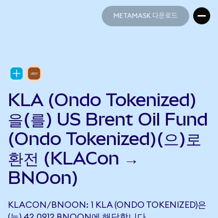
METAMASK 다운로드
METAMASK 다운로드
KLA (Ondo Tokenized)
을(를) US Brent Oil Fund
(Ondo Tokenized)(으)로
환전 (KLACon →
BNOon)
KLACON/BNOON: 1 KLA (ONDO TOKENIZED)은
(는) 42.0912 BNOON에 해당합니다