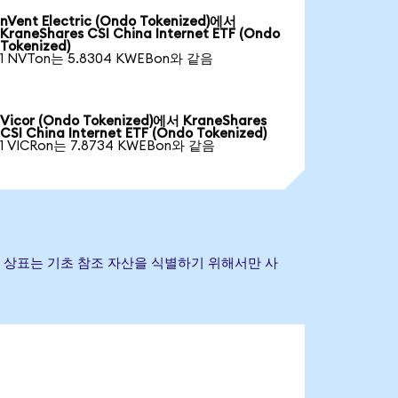
nVent Electric (Ondo Tokenized)에서
KraneShares CSI China Internet ETF (Ondo
Tokenized)
1 NVTon는 5.8304 KWEBon와 같음
Vicor (Ondo Tokenized)에서 KraneShares
CSI China Internet ETF (Ondo Tokenized)
1 VICRon는 7.8734 KWEBon와 같음
 및 기타 상표는 기초 참조 자산을 식별하기 위해서만 사