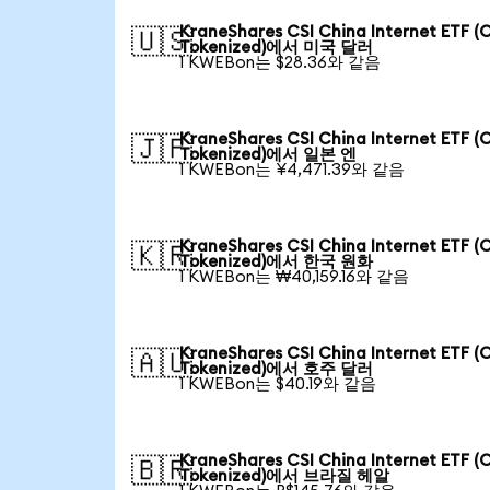
KraneShares CSI China Internet ETF (
🇺🇸
Tokenized)에서 미국 달러
1 KWEBon는 $28.36와 같음
KraneShares CSI China Internet ETF (
🇯🇵
Tokenized)에서 일본 엔
1 KWEBon는 ¥4,471.39와 같음
KraneShares CSI China Internet ETF (
🇰🇷
Tokenized)에서 한국 원화
1 KWEBon는 ₩40,159.16와 같음
KraneShares CSI China Internet ETF (
🇦🇺
Tokenized)에서 호주 달러
1 KWEBon는 $40.19와 같음
KraneShares CSI China Internet ETF (
🇧🇷
Tokenized)에서 브라질 헤알