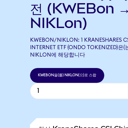
전 (KWEBon 
NIKLon)
KWEBON/NIKLON: 1 KRANESHARES CS
INTERNET ETF (ONDO TOKENIZED)은(는
NIKLON에 해당합니다
KWEBON을(를) NIKLON(으)로 스왑