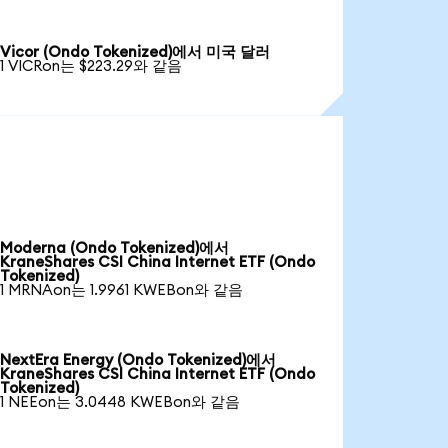
Vicor (Ondo Tokenized)에서 미국 달러
1 VICRon는 $223.29와 같음
Moderna (Ondo Tokenized)에서
KraneShares CSI China Internet ETF (Ondo
Tokenized)
1 MRNAon는 1.9961 KWEBon와 같음
NextEra Energy (Ondo Tokenized)에서
KraneShares CSI China Internet ETF (Ondo
Tokenized)
1 NEEon는 3.0448 KWEBon와 같음