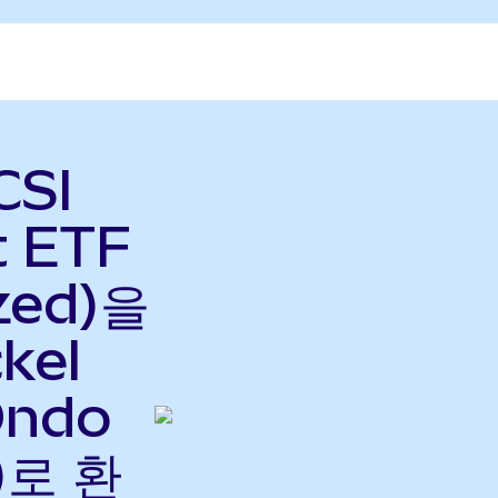
CSI
t ETF
zed)을
kel
Ondo
)로 환