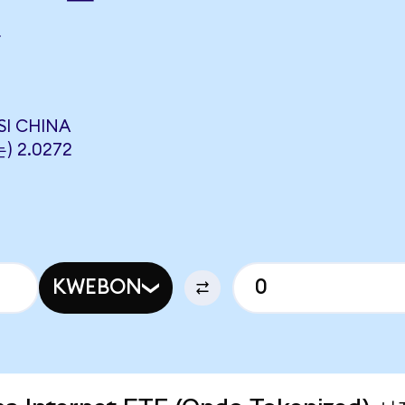
→
I CHINA
) 2.0272
KWEBON