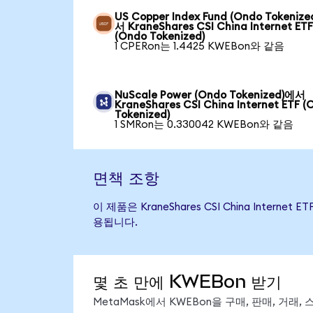
US Copper Index Fund (Ondo Tokeniz
서 KraneShares CSI China Internet ET
(Ondo Tokenized)
1 CPERon는 1.4425 KWEBon와 같음
NuScale Power (Ondo Tokenized)에서
KraneShares CSI China Internet ETF (
Tokenized)
1 SMRon는 0.330042 KWEBon와 같음
면책 조항
이 제품은 KraneShares CSI China Int
용됩니다.
몇 초 만에 KWEBon 받기
MetaMask에서 KWEBon을 구매, 판매, 거래