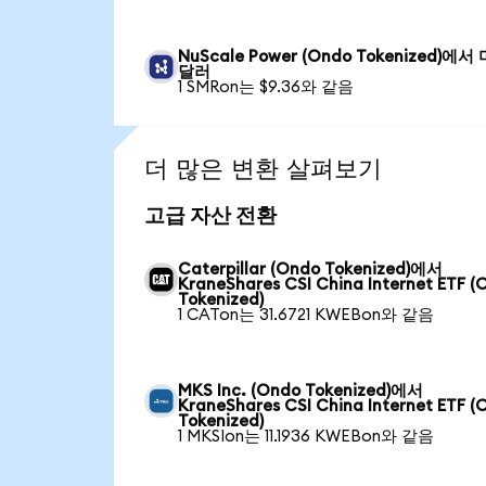
NuScale Power (Ondo Tokenized)에서
달러
1 SMRon는 $9.36와 같음
더 많은 변환 살펴보기
고급 자산 전환
Caterpillar (Ondo Tokenized)에서
KraneShares CSI China Internet ETF (
Tokenized)
1 CATon는 31.6721 KWEBon와 같음
MKS Inc. (Ondo Tokenized)에서
KraneShares CSI China Internet ETF (
Tokenized)
1 MKSIon는 11.1936 KWEBon와 같음