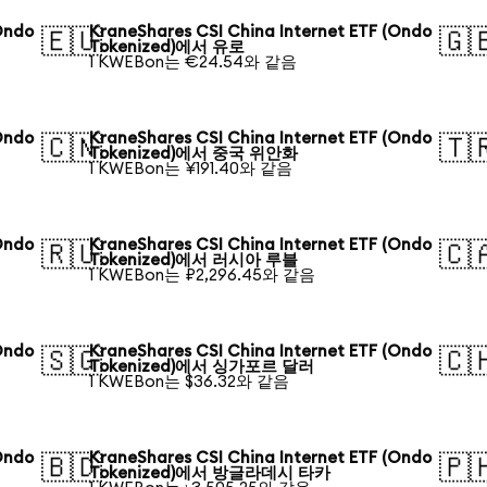
Ondo
KraneShares CSI China Internet ETF (Ondo
🇪🇺
🇬
Tokenized)에서 유로
1 KWEBon는 €24.54와 같음
Ondo
KraneShares CSI China Internet ETF (Ondo
🇨🇳
🇹
Tokenized)에서 중국 위안화
1 KWEBon는 ¥191.40와 같음
Ondo
KraneShares CSI China Internet ETF (Ondo
🇷🇺
🇨
Tokenized)에서 러시아 루블
1 KWEBon는 ₽2,296.45와 같음
Ondo
KraneShares CSI China Internet ETF (Ondo
🇸🇬
🇨
Tokenized)에서 싱가포르 달러
1 KWEBon는 $36.32와 같음
Ondo
KraneShares CSI China Internet ETF (Ondo
🇧🇩
🇵
Tokenized)에서 방글라데시 타카