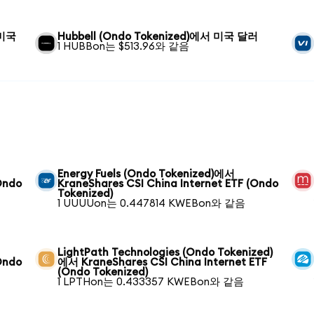
 미국
Hubbell (Ondo Tokenized)에서 미국 달러
1 HUBBon는 $513.96와 같음
Energy Fuels (Ondo Tokenized)에서
Ondo
KraneShares CSI China Internet ETF (Ondo
Tokenized)
1 UUUUon는 0.447814 KWEBon와 같음
LightPath Technologies (Ondo Tokenized)
Ondo
에서 KraneShares CSI China Internet ETF
(Ondo Tokenized)
1 LPTHon는 0.433357 KWEBon와 같음