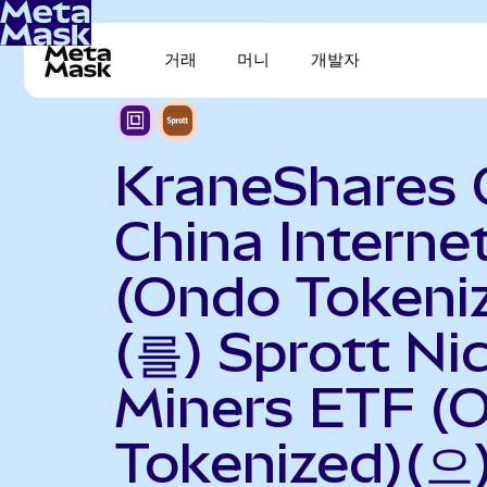
거래
머니
개발자
KraneShares 
China Interne
(Ondo Tokeni
(를) Sprott Nic
Miners ETF (
Tokenized)(으