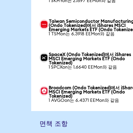
1 SKHYon는 2.1597 EEMon와 같음
Taiwan Semiconductor Manufacturin
(Ondo Tokenized)에서 iShares MSCI
Emerging Markets ETF (Ondo Tokenize
1 TSMon는 6.3918 EEMon와 같음
SpaceX (Ondo Tokenized)에서 iShares
MSCI Emerging Markets ETF (Ondo
Tokenized)
1 SPCXon는 1.6640 EEMon와 같음
Broadcom (Ondo Tokenized)에서 iShar
MSCI Emerging Markets ETF (Ondo
Tokenized)
1 AVGOon는 6.4371 EEMon와 같음
면책 조항