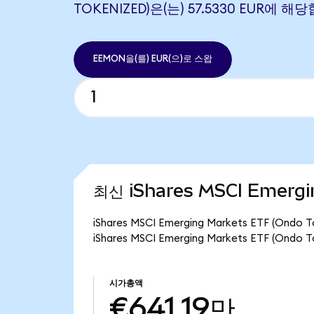
TOKENIZED)은(는) 57.5330 EUR에 
EEMON을(를) EUR(으)로 스왑
최신 iShares MSCI Emergi
iShares MSCI Emerging Markets ETF (
iShares MSCI Emerging Markets ETF (On
시가총액
€641.19만