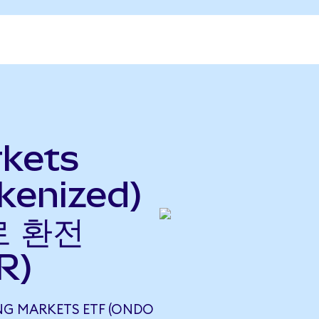
kets
kenized)
로 환전
R)
ING MARKETS ETF (ONDO