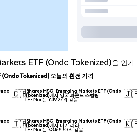
 Markets ETF (Ondo Tokenized)을
ETF (Ondo Tokenized) 오늘의 환전 가격
Ondo
iShares MSCI Emerging Markets ETF (Ondo
🇬🇧
🇯
Tokenized)에서 영국 파운드 스털링
1 EEMon는 £49.27와 같음
Ondo
iShares MSCI Emerging Markets ETF (Ondo
🇹🇷
🇰
Tokenized)에서 터키 리라
1 EEMon는 ₺3,158.53와 같음