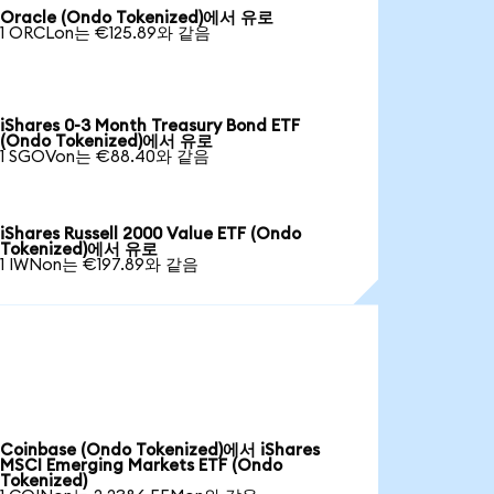
Oracle (Ondo Tokenized)에서 유로
1 ORCLon는 €125.89와 같음
iShares 0-3 Month Treasury Bond ETF
(Ondo Tokenized)에서 유로
1 SGOVon는 €88.40와 같음
iShares Russell 2000 Value ETF (Ondo
Tokenized)에서 유로
1 IWNon는 €197.89와 같음
Coinbase (Ondo Tokenized)에서 iShares
MSCI Emerging Markets ETF (Ondo
Tokenized)