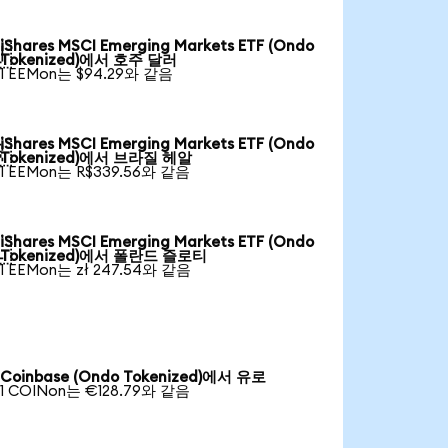
iShares MSCI Emerging Markets ETF (Ondo

Tokenized)에서 호주 달러
1 EEMon는 $94.29와 같음
iShares MSCI Emerging Markets ETF (Ondo

Tokenized)에서 브라질 헤알
1 EEMon는 R$339.56와 같음
iShares MSCI Emerging Markets ETF (Ondo

Tokenized)에서 폴란드 즐로티
1 EEMon는 zł 247.54와 같음
Coinbase (Ondo Tokenized)에서 유로
1 COINon는 €128.79와 같음