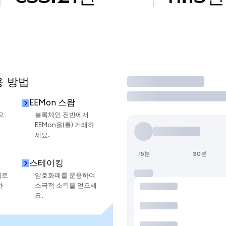
용 방법
거래
EEMon 스왑
으
블록체인 전반에서
EEMon을(를) 거래하
세요.
15분
30분
스테이킹
지로
암호화폐를 운용하여
하
소극적 소득을 얻으세
요.