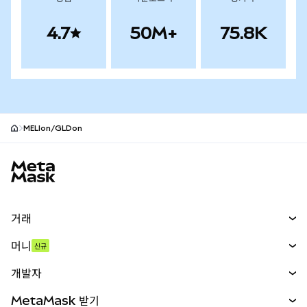
4.7
50M+
75.8K
MELIon/GLDon
MetaMask 사이트 바닥글
거래
스왑
머니
신규
예측 시장
신규
매수
개발자
무기한 선물
신규
카드
문서 보기
MetaMask 받기
실물자산