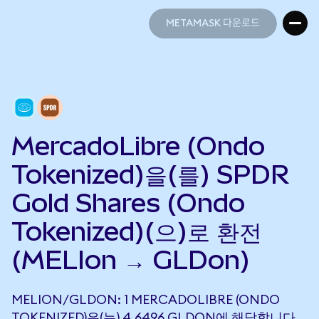
METAMASK 다운로드
METAMASK 다운로드
MercadoLibre (Ondo
Tokenized)을(를) SPDR
Gold Shares (Ondo
Tokenized)(으)로 환전
(MELIon → GLDon)
MELION/GLDON: 1 MERCADOLIBRE (ONDO
TOKENIZED)은(는) 4.6496 GLDON에 해당합니다