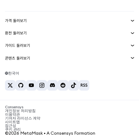
mUSD
신규
대시보드
Transaction Shield
수익 창출
Smart Accounts Kit
에이전트 지갑
신규
가격 둘러보기
임베디드 지갑
Snaps
비트코인 가격
환전 둘러보기
MetaMask Connect
이더리움 가격
보상
신규
BTC를 USD로 환전
솔라나 가격
가이드 둘러보기
Snaps
보안
ETH를 USD로 환전
BTC 매수
시바이누 가격
USDT를 INR로 환전
콘텐츠 둘러보기
웹3 서비스
고객 지원
ETH 매수
페페 가격
비트코인 지갑
BTC를 USDT로 환전
SOL 매수
채용
테더 가격
솔라나 지갑
한국어
BTC를 INR로 환전
PEPE 매수
연락처
USDC 가격
최고의 암호화폐 카드
ETH를 USDT로 환전
USDT 매수
체인링크 가격
최고의 모바일 암호화폐 지갑
USDT를 PHP로 환전
USDC 매수
Polymarket이란?
BTC를 EUR로 환전
SHIB 매수
Consensys
암호화폐 세금 뉴스
개인정보 처리방침
이용약관
BNB 매수
기여자 라이선스 계약
암호화폐 매수 방법
사이트맵
접근성
비트코인 매도 방법
쿠키 관리
©2026 MetaMask • A Consensys Formation