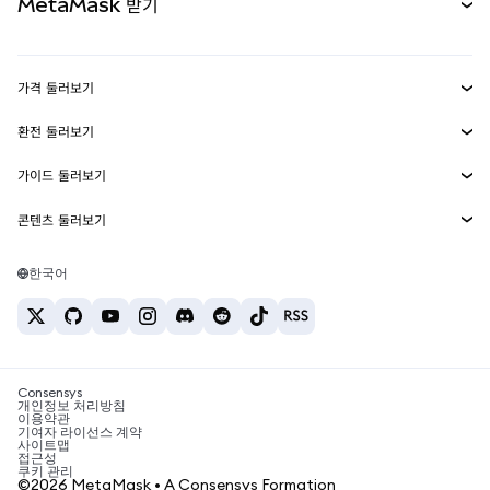
MetaMask 받기
실물자산
mUSD
신규
대시보드
Transaction Shield
수익 창출
Smart Accounts Kit
에이전트 지갑
신규
가격 둘러보기
임베디드 지갑
Snaps
비트코인 가격
환전 둘러보기
MetaMask Connect
이더리움 가격
보상
신규
BTC를 USD로 환전
솔라나 가격
가이드 둘러보기
Snaps
보안
ETH를 USD로 환전
BTC 매수
시바이누 가격
USDT를 INR로 환전
콘텐츠 둘러보기
웹3 서비스
고객 지원
ETH 매수
페페 가격
비트코인 지갑
BTC를 USDT로 환전
SOL 매수
채용
테더 가격
솔라나 지갑
한국어
BTC를 INR로 환전
PEPE 매수
연락처
USDC 가격
최고의 암호화폐 카드
ETH를 USDT로 환전
USDT 매수
체인링크 가격
최고의 모바일 암호화폐 지갑
USDT를 PHP로 환전
USDC 매수
Polymarket이란?
BTC를 EUR로 환전
SHIB 매수
Consensys
암호화폐 세금 뉴스
개인정보 처리방침
이용약관
BNB 매수
기여자 라이선스 계약
암호화폐 매수 방법
사이트맵
접근성
비트코인 매도 방법
쿠키 관리
©2026 MetaMask • A Consensys Formation