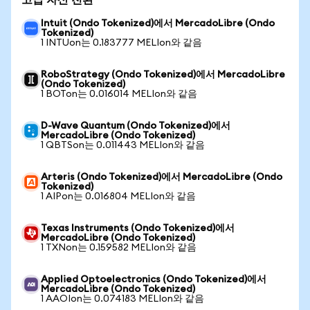
고급 자산 전환
Intuit (Ondo Tokenized)에서 MercadoLibre (Ondo
Tokenized)
1 INTUon는 0.183777 MELIon와 같음
RoboStrategy (Ondo Tokenized)에서 MercadoLibre
(Ondo Tokenized)
1 BOTon는 0.016014 MELIon와 같음
D-Wave Quantum (Ondo Tokenized)에서
MercadoLibre (Ondo Tokenized)
1 QBTSon는 0.011443 MELIon와 같음
Arteris (Ondo Tokenized)에서 MercadoLibre (Ondo
Tokenized)
1 AIPon는 0.016804 MELIon와 같음
Texas Instruments (Ondo Tokenized)에서
MercadoLibre (Ondo Tokenized)
1 TXNon는 0.159582 MELIon와 같음
Applied Optoelectronics (Ondo Tokenized)에서
MercadoLibre (Ondo Tokenized)
1 AAOIon는 0.074183 MELIon와 같음