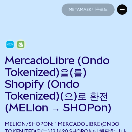
METAMASK 다운로드
METAMASK 다운로드
MercadoLibre (Ondo
Tokenized)을(를)
Shopify (Ondo
Tokenized)(으)로 환전
(MELIon → SHOPon)
MELION/SHOPON: 1 MERCADOLIBRE (ONDO
TOKENIZED)은(는) 12.1420 SHOPON에 해당합니다