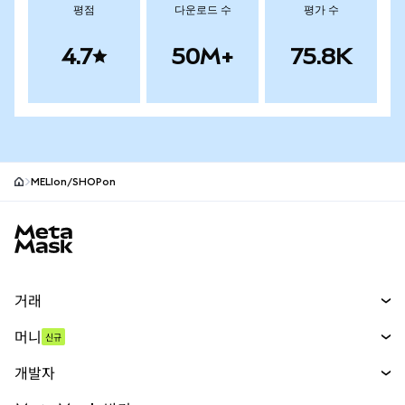
평점
다운로드 수
평가 수
4.7
50M+
75.8K
MELIon/SHOPon
MetaMask 사이트 바닥글
거래
스왑
머니
신규
예측 시장
신규
매수
개발자
무기한 선물
신규
카드
문서 보기