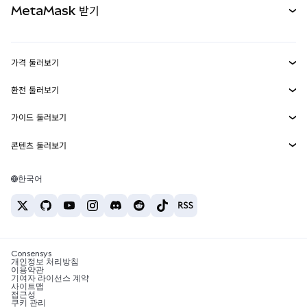
MetaMask 받기
실물자산
mUSD
신규
대시보드
Transaction Shield
수익 창출
Smart Accounts Kit
에이전트 지갑
신규
가격 둘러보기
임베디드 지갑
Snaps
비트코인 가격
환전 둘러보기
MetaMask Connect
이더리움 가격
보상
신규
BTC를 USD로 환전
솔라나 가격
가이드 둘러보기
Snaps
보안
ETH를 USD로 환전
BTC 매수
시바이누 가격
USDT를 INR로 환전
콘텐츠 둘러보기
웹3 서비스
고객 지원
ETH 매수
페페 가격
비트코인 지갑
BTC를 USDT로 환전
SOL 매수
채용
테더 가격
솔라나 지갑
한국어
BTC를 INR로 환전
PEPE 매수
연락처
USDC 가격
최고의 암호화폐 카드
ETH를 USDT로 환전
USDT 매수
체인링크 가격
최고의 모바일 암호화폐 지갑
USDT를 PHP로 환전
USDC 매수
Polymarket이란?
BTC를 EUR로 환전
SHIB 매수
Consensys
암호화폐 세금 뉴스
개인정보 처리방침
이용약관
BNB 매수
기여자 라이선스 계약
암호화폐 매수 방법
사이트맵
접근성
비트코인 매도 방법
쿠키 관리