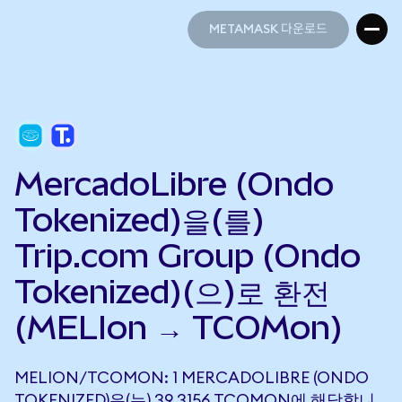
METAMASK 다운로드
METAMASK 다운로드
MercadoLibre (Ondo
Tokenized)을(를)
Trip.com Group (Ondo
Tokenized)(으)로 환전
(MELIon → TCOMon)
MELION/TCOMON: 1 MERCADOLIBRE (ONDO
TOKENIZED)은(는) 39.3156 TCOMON에 해당합니