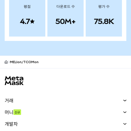
평점
다운로드 수
평가 수
4.7
50M+
75.8K
MELIon/TCOMon
MetaMask 사이트 바닥글
거래
스왑
머니
신규
예측 시장
신규
매수
개발자
무기한 선물
신규
카드
문서 보기