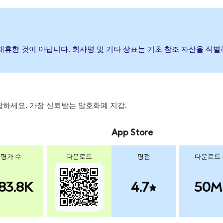
거나 제휴한 것이 아닙니다. 회사명 및 기타 상표는 기초 참조 자산을 
 스왑하세요. 가장 신뢰받는 암호화폐 지갑.
App Store
평가 수
다운로드
평점
다운로드
83.8K
4.7
50M