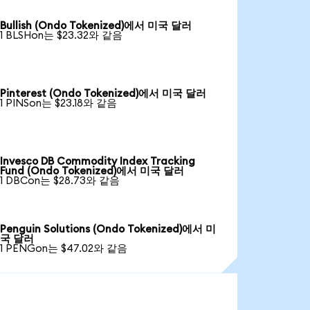
Bullish (Ondo Tokenized)에서 미국 달러
1 BLSHon는 $23.32와 같음
Pinterest (Ondo Tokenized)에서 미국 달러
1 PINSon는 $23.18와 같음
Invesco DB Commodity Index Tracking
Fund (Ondo Tokenized)에서 미국 달러
1 DBCon는 $28.73와 같음
Penguin Solutions (Ondo Tokenized)에서 미
국 달러
1 PENGon는 $47.02와 같음