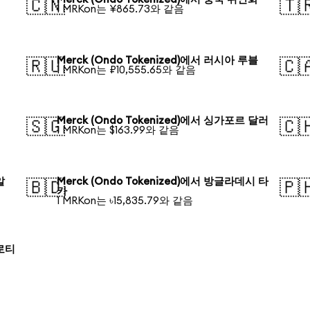
🇨🇳
🇹
1 MRKon는 ¥865.73와 같음
Merck (Ondo Tokenized)에서 러시아 루블
🇷🇺
🇨
1 MRKon는 ₽10,555.65와 같음
Merck (Ondo Tokenized)에서 싱가포르 달러
🇸🇬
🇨
1 MRKon는 $163.99와 같음
알
Merck (Ondo Tokenized)에서 방글라데시 타
🇧🇩
🇵
카
1 MRKon는 ৳15,835.79와 같음
즐로티