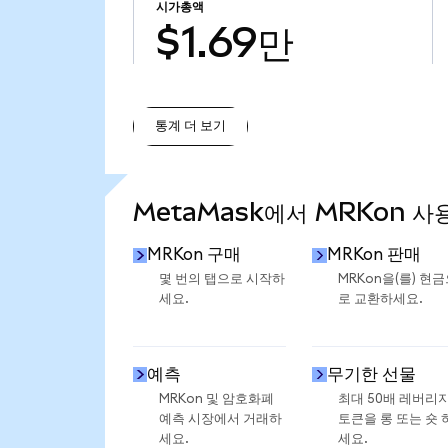
시가총액
$1.69만
통계 더 보기
통계 더 보기
MetaMask에서 MRKon 사
MRKon 구매
MRKon 판매
몇 번의 탭으로 시작하
MRKon을(를) 현
세요.
로 교환하세요.
예측
무기한 선물
MRKon 및 암호화폐
최대 50배 레버리
예측 시장에서 거래하
토큰을 롱 또는 숏 
세요.
세요.