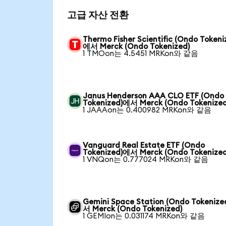
고급 자산 전환
Thermo Fisher Scientific (Ondo Tokeni
에서 Merck (Ondo Tokenized)
1 TMOon는 4.5451 MRKon와 같음
Janus Henderson AAA CLO ETF (Ondo
Tokenized)에서 Merck (Ondo Tokenized
1 JAAAon는 0.400982 MRKon와 같음
Vanguard Real Estate ETF (Ondo
Tokenized)에서 Merck (Ondo Tokenized
1 VNQon는 0.777024 MRKon와 같음
Gemini Space Station (Ondo Tokeniz
서 Merck (Ondo Tokenized)
1 GEMIon는 0.031174 MRKon와 같음