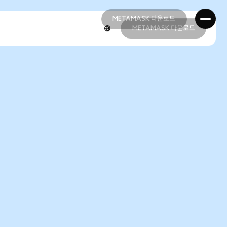
METAMASK 다운로드
METAMASK 다운로드
METAMASK 다운로드
METAMASK 다운로드