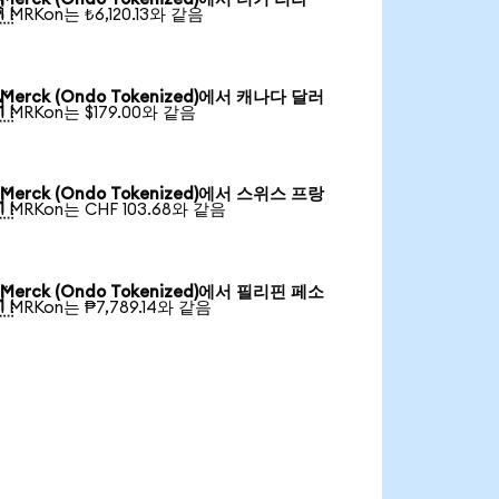

1 MRKon는 ₺6,120.13와 같음
Merck (Ondo Tokenized)에서 캐나다 달러

1 MRKon는 $179.00와 같음
Merck (Ondo Tokenized)에서 스위스 프랑

1 MRKon는 CHF 103.68와 같음
Merck (Ondo Tokenized)에서 필리핀 페소

1 MRKon는 ₱7,789.14와 같음