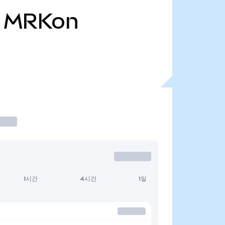
MRKon
1시간
4시간
1일