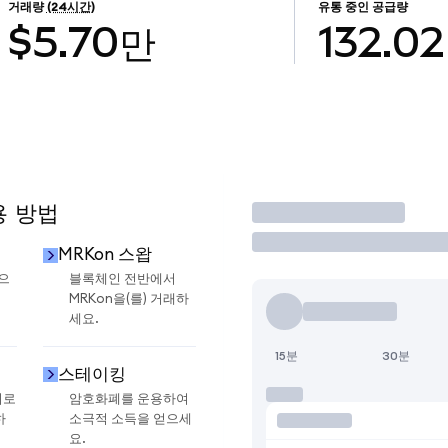
거래량
(24시간)
유통 중인 공급량
$5.70만
132.02
용 방법
거래
MRKon 스왑
금으
블록체인 전반에서
MRKon을(를) 거래하
세요.
15분
30분
스테이킹
지로
암호화폐를 운용하여
하
소극적 소득을 얻으세
요.