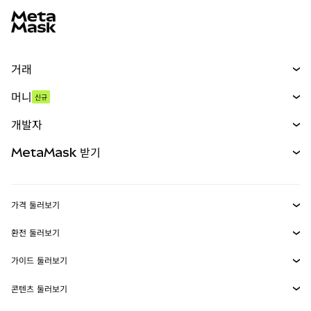
거래
스왑
머니
신규
예측 시장
신규
매수
개발자
무기한 선물
신규
카드
문서 보기
MetaMask 받기
실물자산
mUSD
신규
대시보드
Transaction Shield
수익 창출
Smart Accounts Kit
에이전트 지갑
신규
가격 둘러보기
임베디드 지갑
Snaps
비트코인 가격
환전 둘러보기
MetaMask Connect
이더리움 가격
보상
신규
BTC를 USD로 환전
솔라나 가격
가이드 둘러보기
Snaps
보안
ETH를 USD로 환전
BTC 매수
시바이누 가격
USDT를 INR로 환전
콘텐츠 둘러보기
웹3 서비스
고객 지원
ETH 매수
페페 가격
비트코인 지갑
BTC를 USDT로 환전