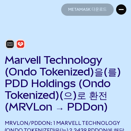
METAMASK 다운로드
METAMASK 다운로드
Marvell Technology
(Ondo Tokenized)을(를)
PDD Holdings (Ondo
Tokenized)(으)로 환전
(MRVLon → PDDon)
MRVLON/PDDON: 1 MARVELL TECHNOLOGY
(ONDO TOKENIZED)은(는) 2.3439 PDDON에 해당