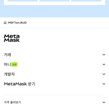
MSFTon/AUD
MetaMask 사이트 바닥글
거래
스왑
머니
신규
예측 시장
신규
매수
개발자
무기한 선물
신규
카드
문서 보기
MetaMask 받기
실물자산
mUSD
신규
대시보드
Transaction Shield
수익 창출
Smart Accounts Kit
에이전트 지갑
신규
가격 둘러보기
임베디드 지갑
Snaps
비트코인 가격