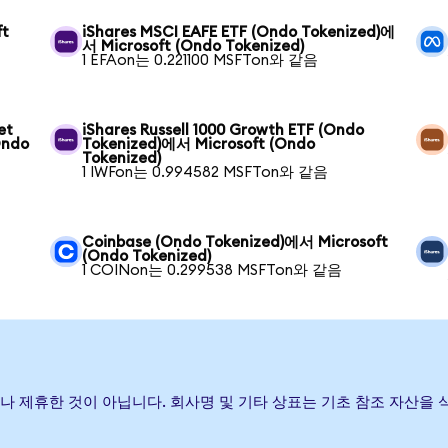
ft
iShares MSCI EAFE ETF (Ondo Tokenized)에
서 Microsoft (Ondo Tokenized)
1 EFAon는 0.221100 MSFTon와 같음
et
iShares Russell 1000 Growth ETF (Ondo
Ondo
Tokenized)에서 Microsoft (Ondo
Tokenized)
1 IWFon는 0.994582 MSFTon와 같음
Coinbase (Ondo Tokenized)에서 Microsoft
(Ondo Tokenized)
1 COINon는 0.299538 MSFTon와 같음
보증하거나 제휴한 것이 아닙니다. 회사명 및 기타 상표는 기초 참조 자산