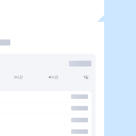
1시간
4시간
1일