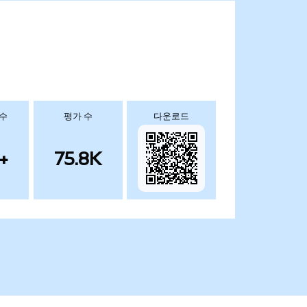
 수
평가 수
다운로드
+
75.8K