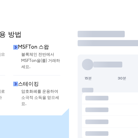
사용 방법
거래
MSFTon 스왑
금으
블록체인 전반에서
MSFTon을(를) 거래하
세요.
15분
30분
스테이킹
지로
암호화폐를 운용하여
하
소극적 소득을 얻으세
요.