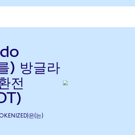
ndo
(를) 방글라
 환전
DT)
OKENIZED)은(는)