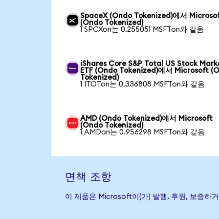
SpaceX (Ondo Tokenized)에서 Microso
(Ondo Tokenized)
1 SPCXon는 0.255051 MSFTon와 같음
iShares Core S&P Total US Stock Mark
ETF (Ondo Tokenized)에서 Microsoft (
Tokenized)
1 ITOTon는 0.336808 MSFTon와 같음
AMD (Ondo Tokenized)에서 Microsoft
(Ondo Tokenized)
1 AMDon는 0.956298 MSFTon와 같음
면책 조항
이 제품은 Microsoft이(가) 발행, 후원, 