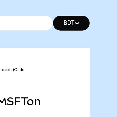
BDT
osoft (Ondo
MSFTon