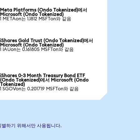
Meta Platforms (Ondo Tokenized)에서
Microsoft (Ondo Tokenized)
1 METAon는 1.1812 MSFTon와 같음
iShares Gold Trust (Ondo Tokenized)에서
Microsoft (Ondo Tokenized)
1 IAUon는 0.161805 MSFTon와 같음
iShares 0-3 Month Treasury Bond ETF
(Ondo Tokenized)에서 Microsoft (Ondo
Tokenized)
1 SGOVon는 0.201719 MSFTon와 같음
을 식별하기 위해서만 사용됩니다.