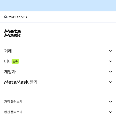
MSFTon/JPY
MetaMask 사이트 바닥글
거래
스왑
머니
신규
예측 시장
신규
매수
개발자
무기한 선물
신규
카드
문서 보기
MetaMask 받기
실물자산
mUSD
신규
대시보드
Transaction Shield
수익 창출
Smart Accounts Kit
에이전트 지갑
신규
가격 둘러보기
임베디드 지갑
Snaps
비트코인 가격
환전 둘러보기
MetaMask Connect
이더리움 가격
보상
신규