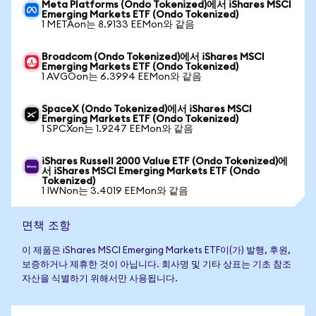
Meta Platforms (Ondo Tokenized)에서 iShares MSCI
Emerging Markets ETF (Ondo Tokenized)
1 METAon는 8.9133 EEMon와 같음
Broadcom (Ondo Tokenized)에서 iShares MSCI
Emerging Markets ETF (Ondo Tokenized)
1 AVGOon는 6.3994 EEMon와 같음
SpaceX (Ondo Tokenized)에서 iShares MSCI
Emerging Markets ETF (Ondo Tokenized)
1 SPCXon는 1.9247 EEMon와 같음
iShares Russell 2000 Value ETF (Ondo Tokenized)에
서 iShares MSCI Emerging Markets ETF (Ondo
Tokenized)
1 IWNon는 3.4019 EEMon와 같음
면책 조항
이 제품은 iShares MSCI Emerging Markets ETF이(가) 발행, 후원,
보증하거나 제휴한 것이 아닙니다. 회사명 및 기타 상표는 기초 참조
자산을 식별하기 위해서만 사용됩니다.