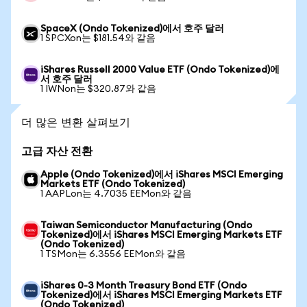
SpaceX (Ondo Tokenized)에서 호주 달러
1 SPCXon는 $181.54와 같음
iShares Russell 2000 Value ETF (Ondo Tokenized)에
서 호주 달러
1 IWNon는 $320.87와 같음
더 많은 변환 살펴보기
고급 자산 전환
Apple (Ondo Tokenized)에서 iShares MSCI Emerging
Markets ETF (Ondo Tokenized)
1 AAPLon는 4.7035 EEMon와 같음
Taiwan Semiconductor Manufacturing (Ondo
Tokenized)에서 iShares MSCI Emerging Markets ETF
(Ondo Tokenized)
1 TSMon는 6.3556 EEMon와 같음
iShares 0-3 Month Treasury Bond ETF (Ondo
Tokenized)에서 iShares MSCI Emerging Markets ETF
(Ondo Tokenized)