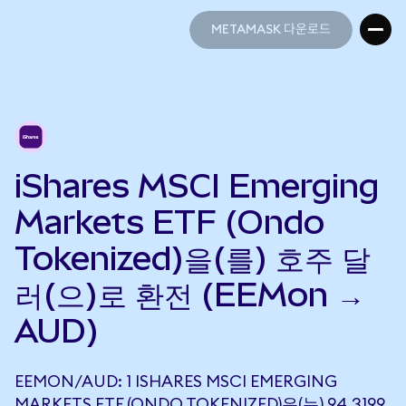
METAMASK 다운로드
METAMASK 다운로드
iShares MSCI Emerging
Markets ETF (Ondo
Tokenized)을(를) 호주 달
러(으)로 환전 (EEMon →
AUD)
EEMON/AUD: 1 ISHARES MSCI EMERGING
MARKETS ETF (ONDO TOKENIZED)은(는) 94.3199