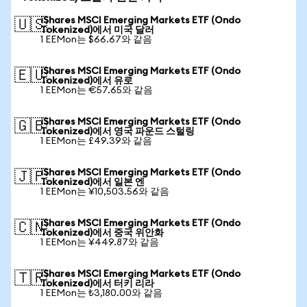
iShares MSCI Emerging Markets ETF (Ondo
🇺🇸
Tokenized)에서 미국 달러
1 EEMon는 $66.67와 같음
iShares MSCI Emerging Markets ETF (Ondo
🇪🇺
Tokenized)에서 유로
1 EEMon는 €57.65와 같음
iShares MSCI Emerging Markets ETF (Ondo
🇬🇧
Tokenized)에서 영국 파운드 스털링
1 EEMon는 £49.39와 같음
iShares MSCI Emerging Markets ETF (Ondo
🇯🇵
Tokenized)에서 일본 엔
1 EEMon는 ¥10,503.56와 같음
iShares MSCI Emerging Markets ETF (Ondo
🇨🇳
Tokenized)에서 중국 위안화
1 EEMon는 ¥449.87와 같음
iShares MSCI Emerging Markets ETF (Ondo
🇹🇷
Tokenized)에서 터키 리라
1 EEMon는 ₺3,180.00와 같음