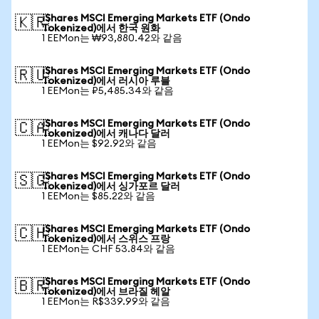
iShares MSCI Emerging Markets ETF (Ondo
🇰🇷
Tokenized)에서 한국 원화
1 EEMon는 ₩93,880.42와 같음
iShares MSCI Emerging Markets ETF (Ondo
🇷🇺
Tokenized)에서 러시아 루블
1 EEMon는 ₽5,485.34와 같음
iShares MSCI Emerging Markets ETF (Ondo
🇨🇦
Tokenized)에서 캐나다 달러
1 EEMon는 $92.92와 같음
iShares MSCI Emerging Markets ETF (Ondo
🇸🇬
Tokenized)에서 싱가포르 달러
1 EEMon는 $85.22와 같음
iShares MSCI Emerging Markets ETF (Ondo
🇨🇭
Tokenized)에서 스위스 프랑
1 EEMon는 CHF 53.84와 같음
iShares MSCI Emerging Markets ETF (Ondo
🇧🇷
Tokenized)에서 브라질 헤알
1 EEMon는 R$339.99와 같음