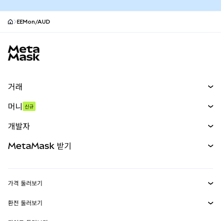
EEMon/AUD
MetaMask 사이트 바닥글
거래
스왑
머니
신규
예측 시장
신규
매수
개발자
무기한 선물
신규
카드
문서 보기
MetaMask 받기
실물자산
mUSD
신규
대시보드
Transaction Shield
수익 창출
Smart Accounts Kit
에이전트 지갑
신규
가격 둘러보기
임베디드 지갑
Snaps
비트코인 가격
환전 둘러보기
MetaMask Connect
이더리움 가격
보상
신규
BTC를 USD로 환전