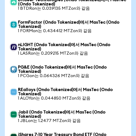
Bitdeer Technologies (Ondo Tokenized)에서 MasTec
(Ondo Tokenized)
1 BTDRon는 0.039135 MTZon와 같음
FormFactor (Ondo Tokenized)에서 MasTec (Ondo
Tokenized)
1 FORMon는 0.434412 MTZon와 같음
nLIGHT (Ondo Tokenized)에서 MasTec (Ondo
Tokenized)
1 LASRon는 0.209215 MTZon와 같음
PG&E (Ondo Tokenized)에서 MasTec (Ondo
Tokenized)
1 PCGon는 0.064326 MTZon와 같음
REalloys (Ondo Tokenized)에서 MasTec (Ondo
Tokenized)
1 ALOYon는 0.044850 MTZon와 같음
Jabil (Ondo Tokenized)에서 MasTec (Ondo
Tokenized)
1 JBLon는 1.2477 MTZon와 같음
iShares 7-10 Year Treasury Bond ETF (Ondo