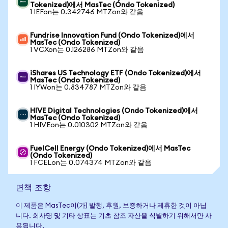
Tokenized)에서 MasTec (Ondo Tokenized)
1 IEFon는 0.342746 MTZon와 같음
Fundrise Innovation Fund (Ondo Tokenized)에서
MasTec (Ondo Tokenized)
1 VCXon는 0.126286 MTZon와 같음
iShares US Technology ETF (Ondo Tokenized)에서
MasTec (Ondo Tokenized)
1 IYWon는 0.834787 MTZon와 같음
HIVE Digital Technologies (Ondo Tokenized)에서
MasTec (Ondo Tokenized)
1 HIVEon는 0.010302 MTZon와 같음
FuelCell Energy (Ondo Tokenized)에서 MasTec
(Ondo Tokenized)
1 FCELon는 0.074374 MTZon와 같음
면책 조항
이 제품은 MasTec이(가) 발행, 후원, 보증하거나 제휴한 것이 아닙
니다. 회사명 및 기타 상표는 기초 참조 자산을 식별하기 위해서만 사
용됩니다.