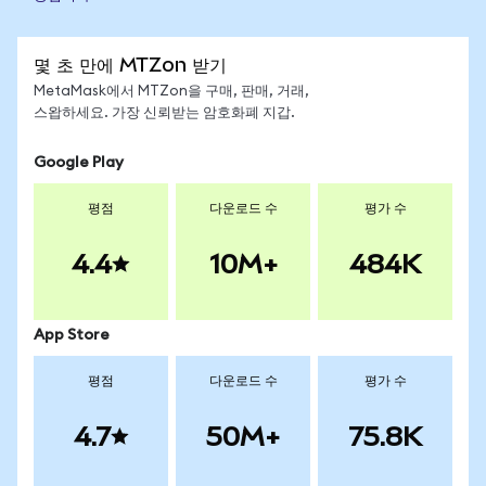
몇 초 만에 MTZon 받기
MetaMask에서 MTZon을 구매, 판매, 거래,
스왑하세요. 가장 신뢰받는 암호화폐 지갑.
Google Play
평점
다운로드 수
평가 수
4.4
10M+
484K
App Store
평점
다운로드 수
평가 수
4.7
50M+
75.8K