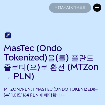
METAMASK 다운로드
METAMASK 다운로드
MasTec (Ondo
Tokenized)을(를) 폴란드
즐로티(으)로 환전 (MTZon
→ PLN)
MTZON/PLN: 1 MASTEC (ONDO TOKENIZED)은
(는) 1,015.1164 PLN에 해당합니다