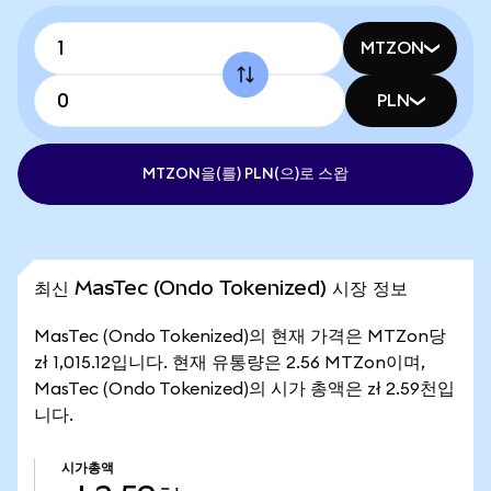
MTZON
PLN
MTZON을(를) PLN(으)로 스왑
최신 MasTec (Ondo Tokenized) 시장 정보
MasTec (Ondo Tokenized)의 현재 가격은 MTZon당
zł 1,015.12입니다. 현재 유통량은 2.56 MTZon이며,
MasTec (Ondo Tokenized)의 시가 총액은 zł 2.59천입
니다.
시가총액