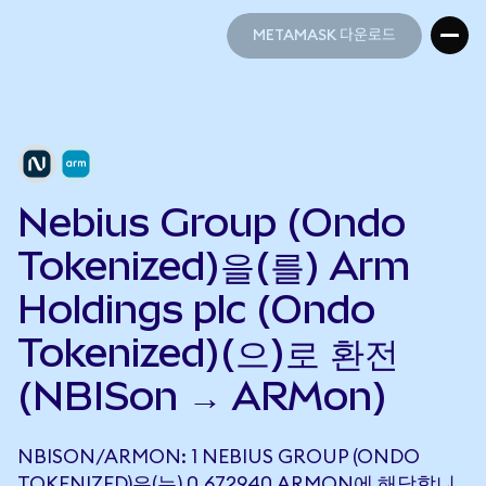
METAMASK 다운로드
METAMASK 다운로드
Nebius Group (Ondo
Tokenized)을(를) Arm
Holdings plc (Ondo
Tokenized)(으)로 환전
(NBISon → ARMon)
NBISON/ARMON: 1 NEBIUS GROUP (ONDO
TOKENIZED)은(는) 0.672940 ARMON에 해당합니