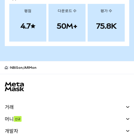
평점
다운로드 수
평가 수
4.7
50M+
75.8K
NBISon/ARMon
MetaMask 사이트 바닥글
거래
스왑
머니
신규
예측 시장
신규
매수
개발자