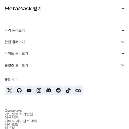
무기한 선물
신규
카드
문서 보기
MetaMask 받기
실물자산
mUSD
신규
대시보드
Transaction Shield
수익 창출
Smart Accounts Kit
에이전트 지갑
신규
가격 둘러보기
임베디드 지갑
Snaps
비트코인 가격
환전 둘러보기
MetaMask Connect
이더리움 가격
보상
신규
BTC를 USD로 환전
솔라나 가격
가이드 둘러보기
Snaps
보안
ETH를 USD로 환전
BTC 매수
시바이누 가격
USDT를 INR로 환전
콘텐츠 둘러보기
웹3 서비스
고객 지원
ETH 매수
페페 가격
비트코인 지갑
BTC를 USDT로 환전
SOL 매수
채용
테더 가격
솔라나 지갑
한국어
BTC를 INR로 환전
PEPE 매수
연락처
USDC 가격
최고의 암호화폐 카드
ETH를 USDT로 환전
USDT 매수
체인링크 가격
최고의 모바일 암호화폐 지갑
USDT를 PHP로 환전
USDC 매수
Polymarket이란?
BTC를 EUR로 환전
SHIB 매수
Consensys
암호화폐 세금 뉴스
개인정보 처리방침
이용약관
BNB 매수
기여자 라이선스 계약
암호화폐 매수 방법
사이트맵
접근성