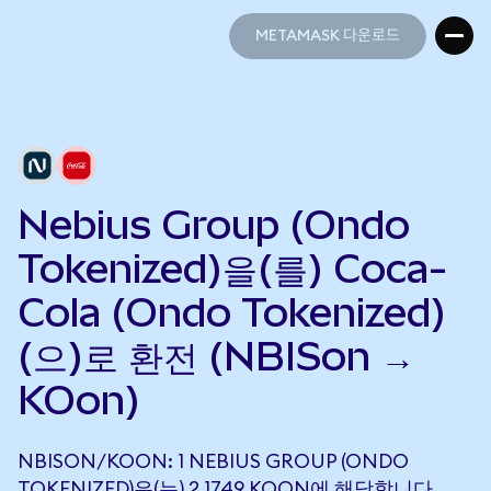
METAMASK 다운로드
METAMASK 다운로드
Nebius Group (Ondo
Tokenized)을(를) Coca-
Cola (Ondo Tokenized)
(으)로 환전 (NBISon →
KOon)
NBISON/KOON: 1 NEBIUS GROUP (ONDO
TOKENIZED)은(는) 2.1749 KOON에 해당합니다