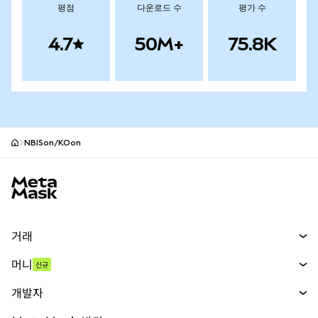
평점
다운로드 수
평가 수
4.7
50M+
75.8K
NBISon/KOon
MetaMask 사이트 바닥글
거래
스왑
머니
신규
예측 시장
신규
매수
개발자
무기한 선물
신규
카드
문서 보기