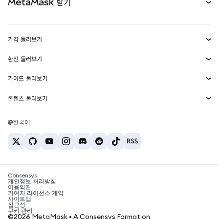
MetaMask 받기
실물자산
mUSD
신규
대시보드
Transaction Shield
수익 창출
Smart Accounts Kit
에이전트 지갑
신규
가격 둘러보기
임베디드 지갑
Snaps
비트코인 가격
환전 둘러보기
MetaMask Connect
이더리움 가격
보상
신규
BTC를 USD로 환전
솔라나 가격
가이드 둘러보기
Snaps
보안
ETH를 USD로 환전
BTC 매수
시바이누 가격
USDT를 INR로 환전
콘텐츠 둘러보기
웹3 서비스
고객 지원
ETH 매수
페페 가격
비트코인 지갑
BTC를 USDT로 환전
SOL 매수
채용
테더 가격
솔라나 지갑
한국어
BTC를 INR로 환전
PEPE 매수
연락처
USDC 가격
최고의 암호화폐 카드
ETH를 USDT로 환전
USDT 매수
체인링크 가격
최고의 모바일 암호화폐 지갑
USDT를 PHP로 환전
USDC 매수
Polymarket이란?
BTC를 EUR로 환전
SHIB 매수
Consensys
암호화폐 세금 뉴스
개인정보 처리방침
이용약관
BNB 매수
기여자 라이선스 계약
암호화폐 매수 방법
사이트맵
접근성
비트코인 매도 방법
쿠키 관리
©2026 MetaMask • A Consensys Formation