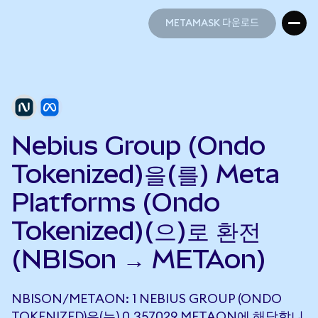
METAMASK 다운로드
METAMASK 다운로드
Nebius Group (Ondo
Tokenized)을(를) Meta
Platforms (Ondo
Tokenized)(으)로 환전
(NBISon → METAon)
NBISON/METAON: 1 NEBIUS GROUP (ONDO
TOKENIZED)은(는) 0.357029 METAON에 해당합니