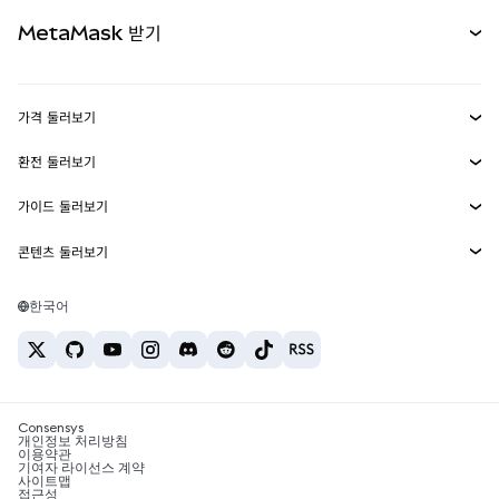
무기한 선물
신규
카드
문서 보기
MetaMask 받기
실물자산
mUSD
신규
대시보드
Transaction Shield
수익 창출
Smart Accounts Kit
에이전트 지갑
신규
가격 둘러보기
임베디드 지갑
Snaps
비트코인 가격
환전 둘러보기
MetaMask Connect
이더리움 가격
보상
신규
BTC를 USD로 환전
솔라나 가격
가이드 둘러보기
Snaps
보안
ETH를 USD로 환전
BTC 매수
시바이누 가격
USDT를 INR로 환전
콘텐츠 둘러보기
웹3 서비스
고객 지원
ETH 매수
페페 가격
비트코인 지갑
BTC를 USDT로 환전
SOL 매수
채용
테더 가격
솔라나 지갑
한국어
BTC를 INR로 환전
PEPE 매수
연락처
USDC 가격
최고의 암호화폐 카드
ETH를 USDT로 환전
USDT 매수
체인링크 가격
최고의 모바일 암호화폐 지갑
USDT를 PHP로 환전
USDC 매수
Polymarket이란?
BTC를 EUR로 환전
SHIB 매수
Consensys
암호화폐 세금 뉴스
개인정보 처리방침
이용약관
BNB 매수
기여자 라이선스 계약
암호화폐 매수 방법
사이트맵
접근성