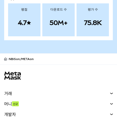
평점
다운로드 수
평가 수
4.7
50M+
75.8K
NBISon/METAon
MetaMask 사이트 바닥글
거래
스왑
머니
신규
예측 시장
신규
매수
개발자