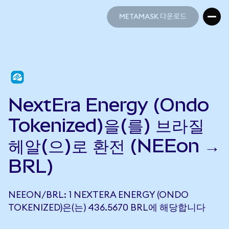
METAMASK 다운로드
METAMASK 다운로드
NextEra Energy (Ondo
Tokenized)을(를) 브라질
헤알(으)로 환전 (NEEon →
BRL)
NEEON/BRL: 1 NEXTERA ENERGY (ONDO
TOKENIZED)은(는) 436.5670 BRL에 해당합니다