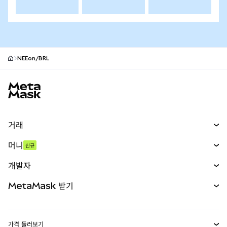
NEEon/BRL
MetaMask 사이트 바닥글
거래
스왑
머니
신규
예측 시장
신규
매수
개발자
무기한 선물
신규
카드
문서 보기
MetaMask 받기
실물자산
mUSD
신규
대시보드
Transaction Shield
수익 창출
Smart Accounts Kit
에이전트 지갑
신규
가격 둘러보기