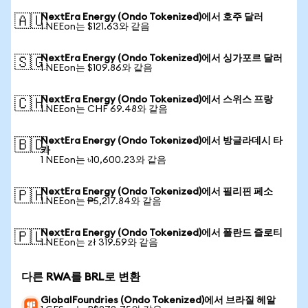
NextEra Energy (Ondo Tokenized)에서 호주 달러
🇦🇺
1 NEEon는 $121.63와 같음
NextEra Energy (Ondo Tokenized)에서 싱가포르 달러
🇸🇬
1 NEEon는 $109.86와 같음
NextEra Energy (Ondo Tokenized)에서 스위스 프랑
🇨🇭
1 NEEon는 CHF 69.48와 같음
NextEra Energy (Ondo Tokenized)에서 방글라데시 타
🇧🇩
카
1 NEEon는 ৳10,600.23와 같음
NextEra Energy (Ondo Tokenized)에서 필리핀 페소
🇵🇭
1 NEEon는 ₱5,217.84와 같음
NextEra Energy (Ondo Tokenized)에서 폴란드 즐로티
🇵🇱
1 NEEon는 zł 319.59와 같음
다른 RWA를 BRL로 변환
GlobalFoundries (Ondo Tokenized)에서 브라질 헤알