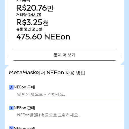
시가총액
R$20.76만
거래량
(24시간)
R$3.25천
유통 중인 공급량
475.60
NEEon
통계 더 보기
통계 더 보기
MetaMask에서 NEEon 사용 방법
NEEon 구매
몇 번의 탭으로 시작하세요.
NEEon 판매
NEEon을(를) 현금으로 교환하세요.
NEEon 스왑