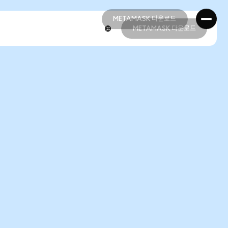
METAMASK 다운로드
METAMASK 다운로드
METAMASK 다운로드
METAMASK 다운로드