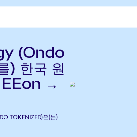
gy (Ondo
(를) 한국 원
NEEon →
NDO TOKENIZED)은(는)