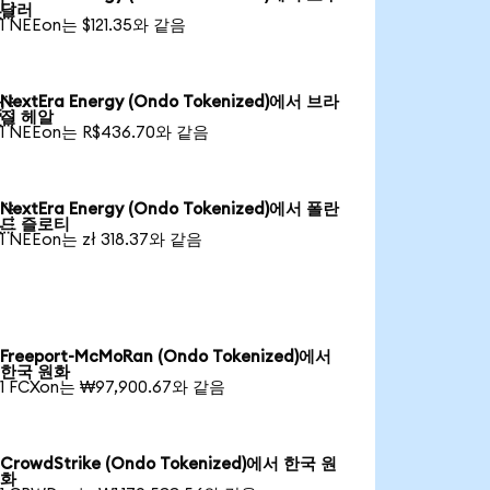

달러
1 NEEon는 $121.35와 같음
NextEra Energy (Ondo Tokenized)에서 브라

질 헤알
1 NEEon는 R$436.70와 같음
NextEra Energy (Ondo Tokenized)에서 폴란

드 즐로티
1 NEEon는 zł 318.37와 같음
Freeport-McMoRan (Ondo Tokenized)에서
한국 원화
1 FCXon는 ₩97,900.67와 같음
CrowdStrike (Ondo Tokenized)에서 한국 원
화