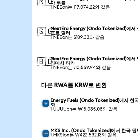
🇷🇺
아 루블
1 NEEon는 ₽7,074.22와 같음
NextEra Energy (Ondo Tokenized)에
🇸🇬
포르 달러
1 NEEon는 $109.33와 같음
NextEra Energy (Ondo Tokenized)에
🇧🇩
라데시 타카
1 NEEon는 ৳10,569.94와 같음
다른 RWA를 KRW로 변환
Energy Fuels (Ondo Tokenized)에서 한
화
1 UUUUon는 ₩18,035.08와 같음
MKS Inc. (Ondo Tokenized)에서 한국 
1 MKSIon는 ₩422,532.13와 같음