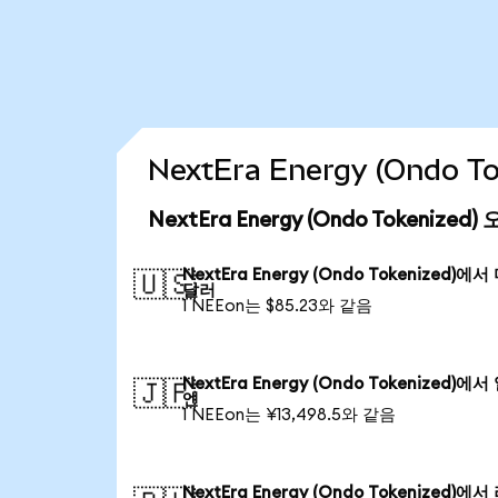
NextEra Energy (Ondo
NextEra Energy (Ondo Tokenize
NextEra Energy (Ondo Tokenized)에
🇺🇸
달러
1 NEEon는 $85.23와 같음
NextEra Energy (Ondo Tokenized)에
🇯🇵
엔
1 NEEon는 ¥13,498.5와 같음
NextEra Energy (Ondo Tokenized)에