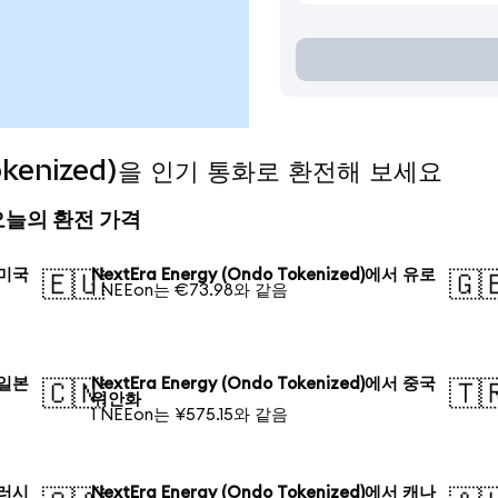
 Tokenized)을 인기 통화로 환전해 보세요
d) 오늘의 환전 가격
서 미국
NextEra Energy (Ondo Tokenized)에서 유로
🇪🇺
🇬
1 NEEon는 €73.98와 같음
서 일본
NextEra Energy (Ondo Tokenized)에서 중국
🇨🇳
🇹
위안화
1 NEEon는 ¥575.15와 같음
서 러시
NextEra Energy (Ondo Tokenized)에서 캐나