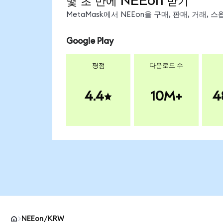
몇 초 만에 NEEon 받기
MetaMask에서 NEEon을 구매, 판매, 거래,
Google Play
평점
다운로드 수
4.4
10M+
4
NEEon/KRW