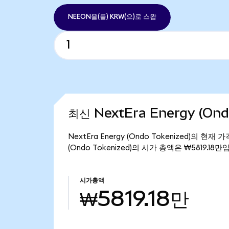
NEEON을(를) KRW(으)로 스왑
최신 NextEra Energy (On
NextEra Energy (Ondo Tokenized)의 현재 
(Ondo Tokenized)의 시가 총액은 ₩5819.18만
시가총액
₩5819.18만