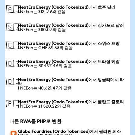
NextEra Energy (Ondo Tokenized)에서 호주 달러
🇦🇺
1 NEEon는 $121.79와 같음
NextEra Energy (Ondo Tokenized)에서 싱가포르 달러
🇸🇬
1 NEEon는 $110.07와 같음
NextEra Energy (Ondo Tokenized)에서 스위스 프랑
🇨🇭
1 NEEon는 CHF 69.58와 같음
NextEra Energy (Ondo Tokenized)에서 브라질 헤알
🇧🇷
1 NEEon는 R$437.46와 같음
NextEra Energy (Ondo Tokenized)에서 방글라데시 타
🇧🇩
카
1 NEEon는 ৳10,621.47와 같음
NextEra Energy (Ondo Tokenized)에서 폴란드 즐로티
🇵🇱
1 NEEon는 zł 320.22와 같음
다른 RWA를 PHP로 변환
GlobalFoundries (Ondo Tokenized)에서 필리핀 페소