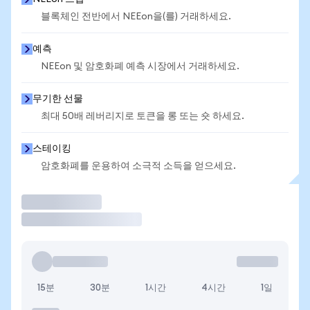
블록체인 전반에서 NEEon을(를) 거래하세요.
예측
NEEon 및 암호화폐 예측 시장에서 거래하세요.
무기한 선물
최대 50배 레버리지로 토큰을 롱 또는 숏 하세요.
스테이킹
암호화폐를 운용하여 소극적 소득을 얻으세요.
거래
15분
30분
1시간
4시간
1일