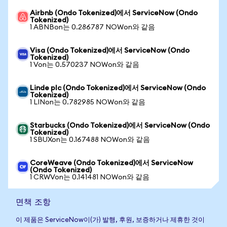
Airbnb (Ondo Tokenized)에서 ServiceNow (Ondo
Tokenized)
1 ABNBon는 0.286787 NOWon와 같음
Visa (Ondo Tokenized)에서 ServiceNow (Ondo
Tokenized)
1 Von는 0.570237 NOWon와 같음
Linde plc (Ondo Tokenized)에서 ServiceNow (Ondo
Tokenized)
1 LINon는 0.782985 NOWon와 같음
Starbucks (Ondo Tokenized)에서 ServiceNow (Ondo
Tokenized)
1 SBUXon는 0.167488 NOWon와 같음
CoreWeave (Ondo Tokenized)에서 ServiceNow
(Ondo Tokenized)
1 CRWVon는 0.141481 NOWon와 같음
면책 조항
이 제품은 ServiceNow이(가) 발행, 후원, 보증하거나 제휴한 것이