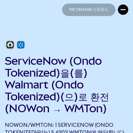
METAMASK 다운로드
METAMASK 다운로드
ServiceNow (Ondo
Tokenized)을(를)
Walmart (Ondo
Tokenized)(으)로 환전
(NOWon → WMTon)
NOWON/WMTON: 1 SERVICENOW (ONDO
TOKENIZED)은(는) 5.6203 WMTON에 해당합니다