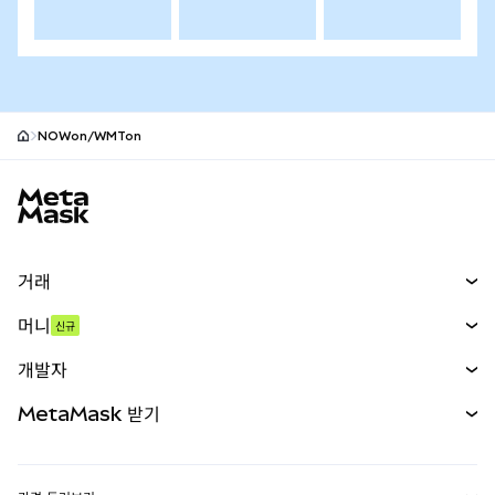
NOWon/WMTon
MetaMask 사이트 바닥글
거래
스왑
머니
신규
예측 시장
신규
매수
개발자
무기한 선물
신규
카드
문서 보기
MetaMask 받기
실물자산
mUSD
신규
대시보드
Transaction Shield
수익 창출
Smart Accounts Kit
에이전트 지갑
신규