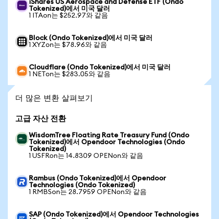
iShares US Aerospace and Defense ETF (Ondo
Tokenized)에서 미국 달러
1 ITAon는 $252.97와 같음
Block (Ondo Tokenized)에서 미국 달러
1 XYZon는 $78.96와 같음
Cloudflare (Ondo Tokenized)에서 미국 달러
1 NETon는 $283.05와 같음
더 많은 변환 살펴보기
고급 자산 전환
WisdomTree Floating Rate Treasury Fund (Ondo
Tokenized)에서 Opendoor Technologies (Ondo
Tokenized)
1 USFRon는 14.8309 OPENon와 같음
Rambus (Ondo Tokenized)에서 Opendoor
Technologies (Ondo Tokenized)
1 RMBSon는 28.7959 OPENon와 같음
SAP (Ondo Tokenized)에서 Opendoor Technologies