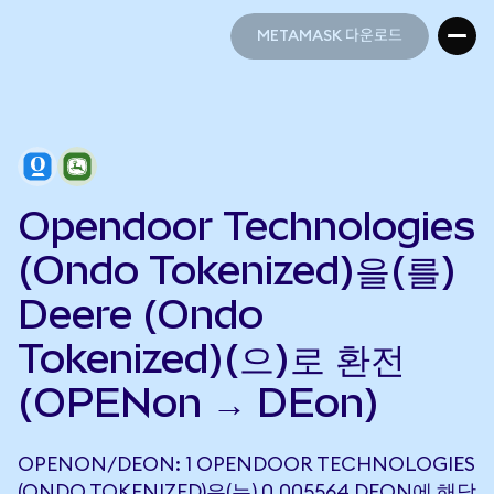
METAMASK 다운로드
METAMASK 다운로드
Opendoor Technologies
(Ondo Tokenized)을(를)
Deere (Ondo
Tokenized)(으)로 환전
(OPENon → DEon)
OPENON/DEON: 1 OPENDOOR TECHNOLOGIES
(ONDO TOKENIZED)은(는) 0.005564 DEON에 해당