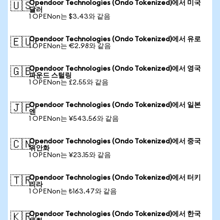
Opendoor Technologies (Ondo Tokenized)에서 미국
🇺🇸
달러
1 OPENon는 $3.43와 같음
Opendoor Technologies (Ondo Tokenized)에서 유로
🇪🇺
1 OPENon는 €2.98와 같음
Opendoor Technologies (Ondo Tokenized)에서 영국
🇬🇧
파운드 스털링
1 OPENon는 £2.55와 같음
Opendoor Technologies (Ondo Tokenized)에서 일본
🇯🇵
엔
1 OPENon는 ¥543.56와 같음
Opendoor Technologies (Ondo Tokenized)에서 중국
🇨🇳
위안화
1 OPENon는 ¥23.15와 같음
Opendoor Technologies (Ondo Tokenized)에서 터키
🇹🇷
리라
1 OPENon는 ₺163.47와 같음
Opendoor Technologies (Ondo Tokenized)에서 한국
🇰🇷