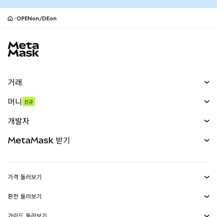
OPENon/DEon
MetaMask 사이트 바닥글
거래
스왑
머니
신규
예측 시장
신규
매수
개발자
무기한 선물
신규
카드
문서 보기
MetaMask 받기
실물자산
mUSD
신규
대시보드
Transaction Shield
수익 창출
Smart Accounts Kit
에이전트 지갑
신규
가격 둘러보기
임베디드 지갑
Snaps
비트코인 가격
환전 둘러보기
MetaMask Connect
이더리움 가격
보상
신규
BTC를 USD로 환전
솔라나 가격
가이드 둘러보기