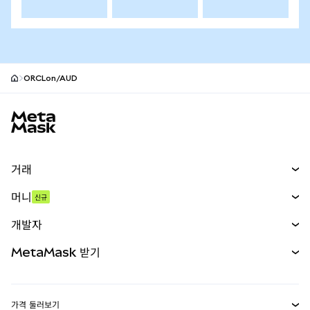
ORCLon/AUD
MetaMask 사이트 바닥글
거래
스왑
머니
신규
예측 시장
신규
매수
개발자
무기한 선물
신규
카드
문서 보기
MetaMask 받기
실물자산
mUSD
신규
대시보드
Transaction Shield
수익 창출
Smart Accounts Kit
에이전트 지갑
신규
가격 둘러보기