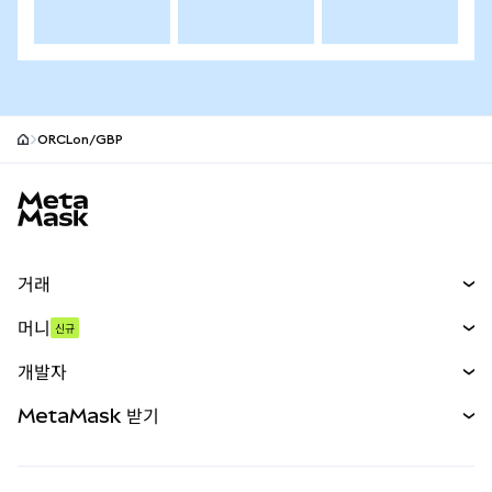
ORCLon/GBP
MetaMask 사이트 바닥글
거래
스왑
머니
신규
예측 시장
신규
매수
개발자
무기한 선물
신규
카드
문서 보기
MetaMask 받기
실물자산
mUSD
신규
대시보드
Transaction Shield
수익 창출
Smart Accounts Kit
에이전트 지갑
신규