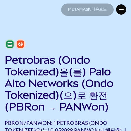
METAMASK 다운로드
METAMASK 다운로드
Petrobras (Ondo
Tokenized)을(를) Palo
Alto Networks (Ondo
Tokenized)(으)로 환전
(PBRon → PANWon)
PBRON/PANWON: 1 PETROBRAS (ONDO
TOKENIZED)은(는) 0.052829 PANWON에 해당합니