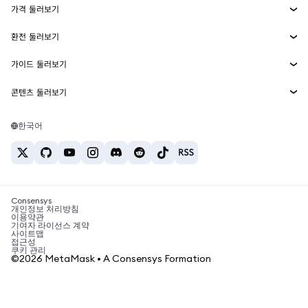
가격 둘러보기
임베디드 지갑
Snaps
비트코인 가격
환전 둘러보기
MetaMask Connect
이더리움 가격
보상
신규
BTC를 USD로 환전
솔라나 가격
가이드 둘러보기
Snaps
보안
ETH를 USD로 환전
BTC 매수
시바이누 가격
USDT를 INR로 환전
콘텐츠 둘러보기
웹3 서비스
고객 지원
ETH 매수
페페 가격
비트코인 지갑
BTC를 USDT로 환전
SOL 매수
채용
테더 가격
솔라나 지갑
한국어
BTC를 INR로 환전
PEPE 매수
연락처
USDC 가격
최고의 암호화폐 카드
ETH를 USDT로 환전
USDT 매수
체인링크 가격
최고의 모바일 암호화폐 지갑
USDT를 PHP로 환전
USDC 매수
Polymarket이란?
BTC를 EUR로 환전
SHIB 매수
Consensys
암호화폐 세금 뉴스
개인정보 처리방침
이용약관
BNB 매수
기여자 라이선스 계약
암호화폐 매수 방법
사이트맵
접근성
비트코인 매도 방법
쿠키 관리
©2026 MetaMask • A Consensys Formation