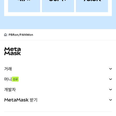
PBRon/PANWon
MetaMask 사이트 바닥글
거래
스왑
머니
신규
예측 시장
신규
매수
개발자
무기한 선물
신규
카드
문서 보기
MetaMask 받기
실물자산
mUSD
신규
대시보드
Transaction Shield
수익 창출
Smart Accounts Kit
에이전트 지갑
신규