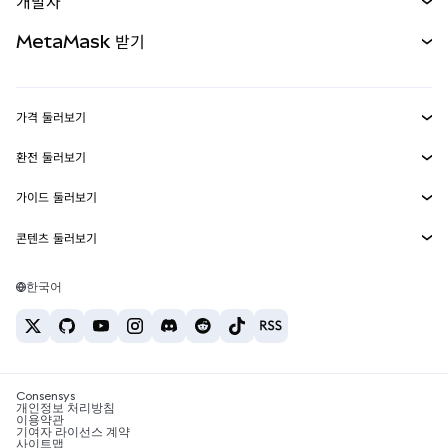
개발자
무기한 선물
신규
카드
문서 보기
MetaMask 받기
실물자산
mUSD
신규
대시보드
Transaction Shield
수익 창출
Smart Accounts Kit
에이전트 지갑
신규
가격 둘러보기
임베디드 지갑
Snaps
비트코인 가격
환전 둘러보기
MetaMask Connect
이더리움 가격
보상
신규
BTC를 USD로 환전
솔라나 가격
가이드 둘러보기
Snaps
보안
ETH를 USD로 환전
BTC 매수
시바이누 가격
USDT를 INR로 환전
콘텐츠 둘러보기
웹3 서비스
고객 지원
ETH 매수
페페 가격
비트코인 지갑
BTC를 USDT로 환전
SOL 매수
채용
테더 가격
솔라나 지갑
한국어
BTC를 INR로 환전
PEPE 매수
연락처
USDC 가격
최고의 암호화폐 카드
ETH를 USDT로 환전
USDT 매수
체인링크 가격
최고의 모바일 암호화폐 지갑
USDT를 PHP로 환전
USDC 매수
Polymarket이란?
BTC를 EUR로 환전
SHIB 매수
Consensys
암호화폐 세금 뉴스
개인정보 처리방침
이용약관
BNB 매수
기여자 라이선스 계약
암호화폐 매수 방법
사이트맵