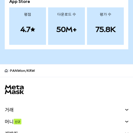
App Store
평점
다운로드 수
평가 수
4.7
50M+
75.8K
PANWon/KRW
MetaMask 사이트 바닥글
거래
스왑
머니
신규
예측 시장
신규
매수