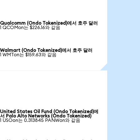
Qualcomm (Ondo Tokenized)에서 호주 달러
1 QCOMon는 $226.16와 같음
Walmart (Ondo Tokenized)에서 호주 달러
1 WMTon는 $159.63와 같음
United States Oil Fund (Ondo Tokenized)에
서 Palo Alto Networks (Ondo Tokenized)
1 USOon는 0.313845 PANWon와 같음