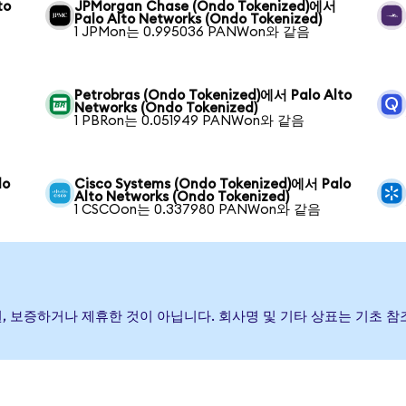
to
JPMorgan Chase (Ondo Tokenized)에서
Palo Alto Networks (Ondo Tokenized)
1 JPMon는 0.995036 PANWon와 같음
Petrobras (Ondo Tokenized)에서 Palo Alto
Networks (Ondo Tokenized)
1 PBRon는 0.051949 PANWon와 같음
lo
Cisco Systems (Ondo Tokenized)에서 Palo
Alto Networks (Ondo Tokenized)
1 CSCOon는 0.337980 PANWon와 같음
발행, 후원, 보증하거나 제휴한 것이 아닙니다. 회사명 및 기타 상표는 기