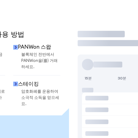
사용 방법
거래
PANWon 스왑
금
블록체인 전반에서
PANWon을(를) 거래
하세요.
15분
30분
스테이킹
지로
암호화폐를 운용하여
하
소극적 소득을 얻으세
요.