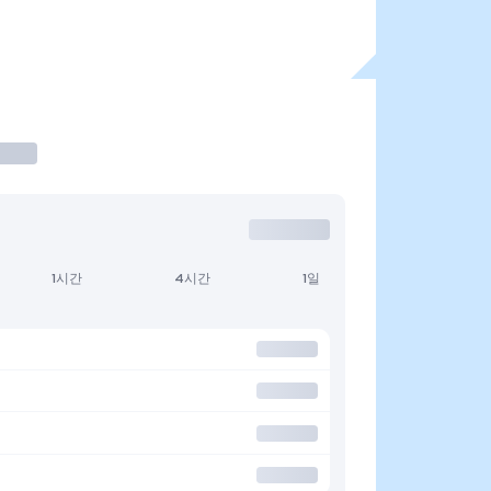
1시간
4시간
1일