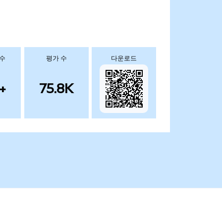
 수
평가 수
다운로드
+
75.8K