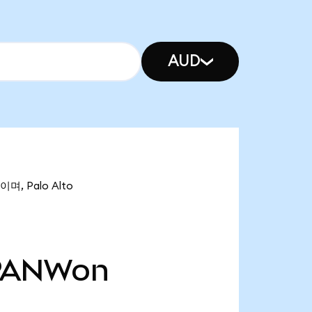
AUD
며, Palo Alto
PANWon