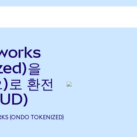
tworks
zed)을
으)로 환전
UD)
KS (ONDO TOKENIZED)