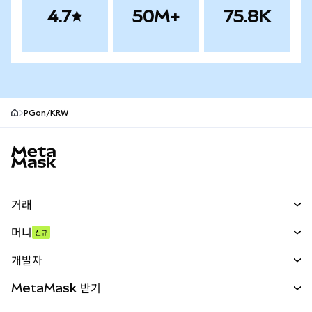
4.7
50M+
75.8K
PGon/KRW
MetaMask 사이트 바닥글
거래
스왑
머니
신규
예측 시장
신규
매수
개발자
무기한 선물
신규
카드
문서 보기
MetaMask 받기
실물자산
mUSD
신규
대시보드
Transaction Shield