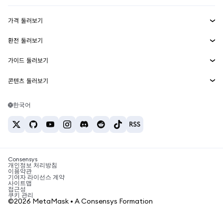
수익 창출
Smart Accounts Kit
에이전트 지갑
신규
가격 둘러보기
임베디드 지갑
Snaps
비트코인 가격
환전 둘러보기
MetaMask Connect
이더리움 가격
보상
신규
BTC를 USD로 환전
솔라나 가격
가이드 둘러보기
Snaps
보안
ETH를 USD로 환전
BTC 매수
시바이누 가격
USDT를 INR로 환전
콘텐츠 둘러보기
웹3 서비스
고객 지원
ETH 매수
페페 가격
비트코인 지갑
BTC를 USDT로 환전
SOL 매수
채용
테더 가격
솔라나 지갑
한국어
BTC를 INR로 환전
PEPE 매수
연락처
USDC 가격
최고의 암호화폐 카드
ETH를 USDT로 환전
USDT 매수
체인링크 가격
최고의 모바일 암호화폐 지갑
USDT를 PHP로 환전
USDC 매수
Polymarket이란?
BTC를 EUR로 환전
SHIB 매수
Consensys
암호화폐 세금 뉴스
개인정보 처리방침
이용약관
BNB 매수
기여자 라이선스 계약
암호화폐 매수 방법
사이트맵
접근성
비트코인 매도 방법
쿠키 관리
©2026 MetaMask • A Consensys Formation