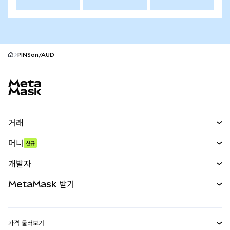
PINSon/AUD
MetaMask 사이트 바닥글
거래
스왑
머니
신규
예측 시장
신규
매수
개발자
무기한 선물
신규
카드
문서 보기
MetaMask 받기
실물자산
mUSD
신규
대시보드
Transaction Shield
수익 창출
Smart Accounts Kit
에이전트 지갑
신규
가격 둘러보기
임베디드 지갑