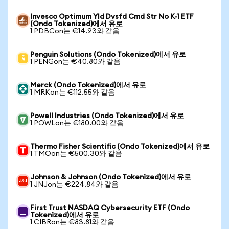
Invesco Optimum Yld Dvsfd Cmd Str No K-1 ETF
(Ondo Tokenized)에서 유로
1 PDBCon는 €14.93와 같음
Penguin Solutions (Ondo Tokenized)에서 유로
1 PENGon는 €40.80와 같음
Merck (Ondo Tokenized)에서 유로
1 MRKon는 €112.55와 같음
Powell Industries (Ondo Tokenized)에서 유로
1 POWLon는 €180.00와 같음
Thermo Fisher Scientific (Ondo Tokenized)에서 유로
1 TMOon는 €500.30와 같음
Johnson & Johnson (Ondo Tokenized)에서 유로
1 JNJon는 €224.84와 같음
First Trust NASDAQ Cybersecurity ETF (Ondo
Tokenized)에서 유로
1 CIBRon는 €83.81와 같음