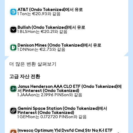
AT&T (Ondo Tokenized)에서 유로
1 Ton는 €20.93와 같음
Bullish (Ondo Tokenized)에서 유로
1 BLSHon는 €20.21와 같음
Denison Mines (Ondo Tokenized)에서 유로
1 DNNon는 €2.73와 같음
더 많은 변환 살펴보기
고급 자산 전환
Janus Henderson AAA CLO ETF (Ondo Tokenized)에
서 Pinterest (Ondo Tokenized)
1 JAAAon는 2.1996 PINSon와 같음
Gemini Space Station (Ondo Tokenized)에서
Pinterest (Ondo Tokenized)
1 GEMIon는 0.172720 PINSon와 같음
Invesco Optimum Yld Dvsfd Cmd Str No K-1 ETF