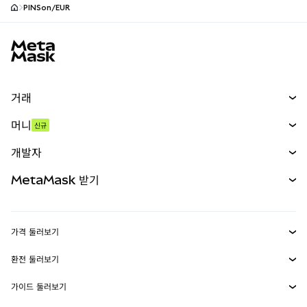
PINSon/EUR
MetaMask 사이트 바닥글
거래
스왑
머니
신규
예측 시장
신규
매수
개발자
무기한 선물
신규
카드
문서 보기
MetaMask 받기
실물자산
mUSD
신규
대시보드
Transaction Shield
수익 창출
Smart Accounts Kit
에이전트 지갑
신규
가격 둘러보기
임베디드 지갑
Snaps
비트코인 가격
환전 둘러보기
MetaMask Connect
이더리움 가격
보상
신규
BTC를 USD로 환전
솔라나 가격
가이드 둘러보기
Snaps
보안
ETH를 USD로 환전
BTC 매수
시바이누 가격