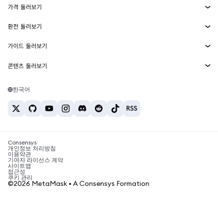
가격 둘러보기
임베디드 지갑
Snaps
비트코인 가격
환전 둘러보기
MetaMask Connect
이더리움 가격
보상
신규
BTC를 USD로 환전
솔라나 가격
가이드 둘러보기
Snaps
보안
ETH를 USD로 환전
BTC 매수
시바이누 가격
USDT를 INR로 환전
콘텐츠 둘러보기
웹3 서비스
고객 지원
ETH 매수
페페 가격
비트코인 지갑
BTC를 USDT로 환전
SOL 매수
채용
테더 가격
솔라나 지갑
한국어
BTC를 INR로 환전
PEPE 매수
연락처
USDC 가격
최고의 암호화폐 카드
ETH를 USDT로 환전
USDT 매수
체인링크 가격
최고의 모바일 암호화폐 지갑
USDT를 PHP로 환전
USDC 매수
Polymarket이란?
BTC를 EUR로 환전
SHIB 매수
Consensys
암호화폐 세금 뉴스
개인정보 처리방침
이용약관
BNB 매수
기여자 라이선스 계약
암호화폐 매수 방법
사이트맵
접근성
비트코인 매도 방법
쿠키 관리
©2026 MetaMask • A Consensys Formation