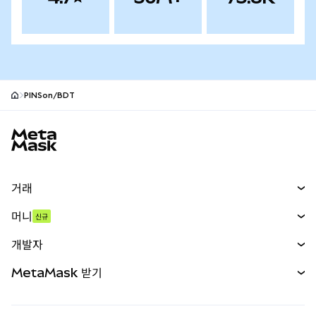
PINSon/BDT
MetaMask 사이트 바닥글
거래
스왑
머니
신규
예측 시장
신규
매수
개발자
무기한 선물
신규
카드
문서 보기
MetaMask 받기
실물자산
mUSD
신규
대시보드
Transaction Shield
수익 창출
Smart Accounts Kit
에이전트 지갑
신규