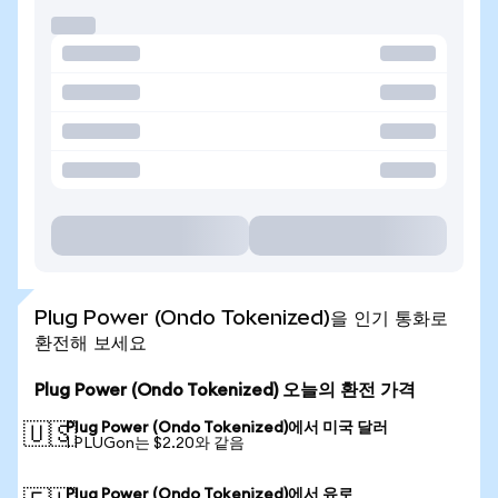
Plug Power (Ondo Tokenized)을 인기 통화로
환전해 보세요
Plug Power (Ondo Tokenized) 오늘의 환전 가격
Plug Power (Ondo Tokenized)에서 미국 달러
🇺🇸
1 PLUGon는 $2.20와 같음
Plug Power (Ondo Tokenized)에서 유로