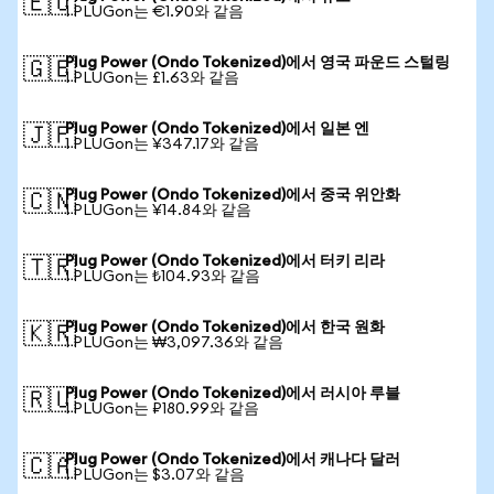
🇪🇺
1 PLUGon는 €1.90와 같음
Plug Power (Ondo Tokenized)에서 영국 파운드 스털링
🇬🇧
1 PLUGon는 £1.63와 같음
Plug Power (Ondo Tokenized)에서 일본 엔
🇯🇵
1 PLUGon는 ¥347.17와 같음
Plug Power (Ondo Tokenized)에서 중국 위안화
🇨🇳
1 PLUGon는 ¥14.84와 같음
Plug Power (Ondo Tokenized)에서 터키 리라
🇹🇷
1 PLUGon는 ₺104.93와 같음
Plug Power (Ondo Tokenized)에서 한국 원화
🇰🇷
1 PLUGon는 ₩3,097.36와 같음
Plug Power (Ondo Tokenized)에서 러시아 루블
🇷🇺
1 PLUGon는 ₽180.99와 같음
Plug Power (Ondo Tokenized)에서 캐나다 달러
🇨🇦
1 PLUGon는 $3.07와 같음