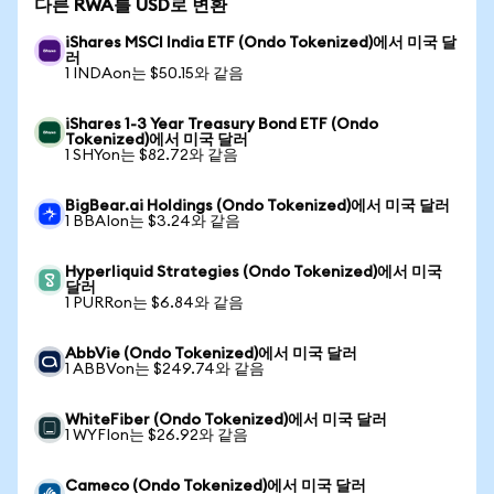
다른 RWA를 USD로 변환
iShares MSCI India ETF (Ondo Tokenized)에서 미국 달
러
1 INDAon는 $50.15와 같음
iShares 1-3 Year Treasury Bond ETF (Ondo
Tokenized)에서 미국 달러
1 SHYon는 $82.72와 같음
BigBear.ai Holdings (Ondo Tokenized)에서 미국 달러
1 BBAIon는 $3.24와 같음
Hyperliquid Strategies (Ondo Tokenized)에서 미국
달러
1 PURRon는 $6.84와 같음
AbbVie (Ondo Tokenized)에서 미국 달러
1 ABBVon는 $249.74와 같음
WhiteFiber (Ondo Tokenized)에서 미국 달러
1 WYFIon는 $26.92와 같음
Cameco (Ondo Tokenized)에서 미국 달러