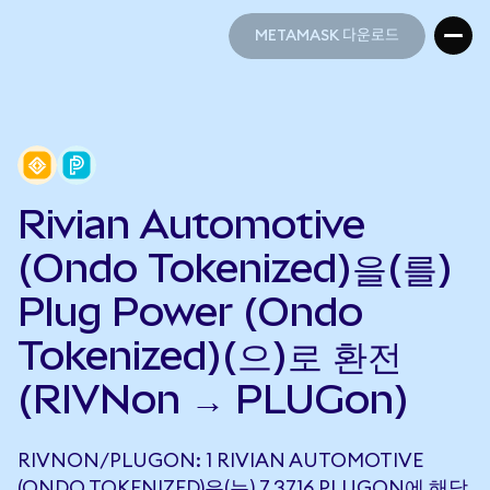
METAMASK 다운로드
METAMASK 다운로드
Rivian Automotive
(Ondo Tokenized)을(를)
Plug Power (Ondo
Tokenized)(으)로 환전
(RIVNon → PLUGon)
RIVNON/PLUGON: 1 RIVIAN AUTOMOTIVE
(ONDO TOKENIZED)은(는) 7.3716 PLUGON에 해당