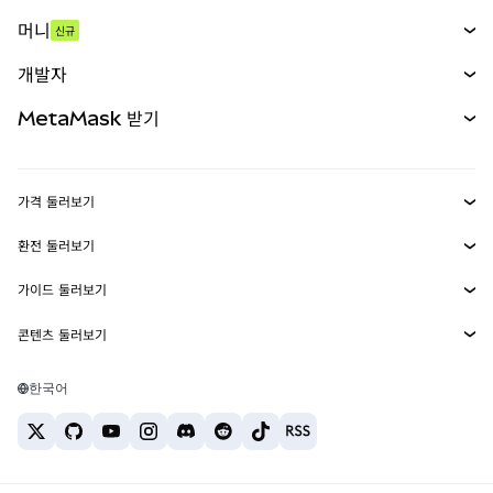
스왑
머니
신규
예측 시장
신규
매수
개발자
무기한 선물
신규
카드
문서 보기
MetaMask 받기
실물자산
mUSD
신규
대시보드
Transaction Shield
수익 창출
Smart Accounts Kit
에이전트 지갑
신규
가격 둘러보기
임베디드 지갑
Snaps
비트코인 가격
환전 둘러보기
MetaMask Connect
이더리움 가격
보상
신규
BTC를 USD로 환전
솔라나 가격
가이드 둘러보기
Snaps
보안
ETH를 USD로 환전
BTC 매수
시바이누 가격
USDT를 INR로 환전
콘텐츠 둘러보기
웹3 서비스
고객 지원
ETH 매수
페페 가격
비트코인 지갑
BTC를 USDT로 환전
SOL 매수
채용
테더 가격
솔라나 지갑
한국어
BTC를 INR로 환전
PEPE 매수
연락처
USDC 가격
최고의 암호화폐 카드
ETH를 USDT로 환전
USDT 매수
체인링크 가격
최고의 모바일 암호화폐 지갑
USDT를 PHP로 환전
USDC 매수
Polymarket이란?