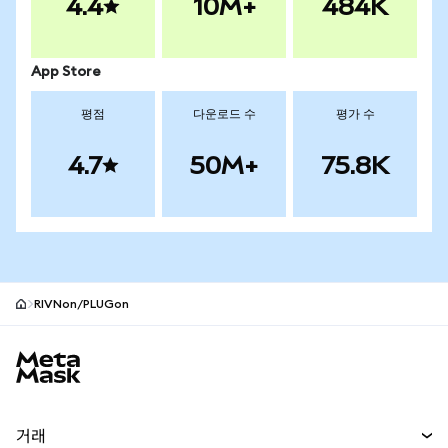
4.4
10M+
484K
App Store
평점
다운로드 수
평가 수
4.7
50M+
75.8K
RIVNon/PLUGon
MetaMask 사이트 바닥글
거래